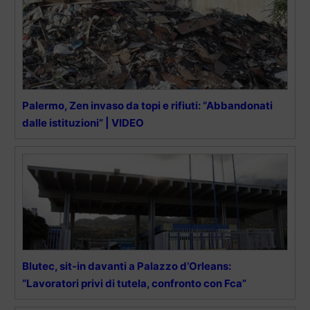
Palermo, Zen invaso da topi e rifiuti: “Abbandonati
dalle istituzioni” | VIDEO
Blutec, sit-in davanti a Palazzo d’Orleans:
“Lavoratori privi di tutela, confronto con Fca”