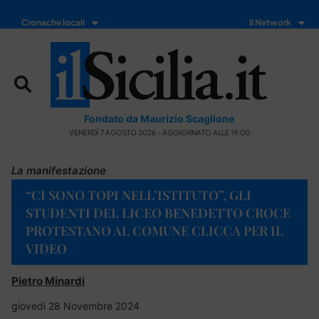
Cronache locali
Il Network
Fondato da Maurizio Scaglione
VENERDÌ 7 AGOSTO 2026 - AGGIORNATO ALLE 19:00
La manifestazione
“CI SONO TOPI NELL’ISTITUTO”, GLI
STUDENTI DEL LICEO BENEDETTO CROCE
PROTESTANO AL COMUNE CLICCA PER IL
VIDEO
Pietro Minardi
giovedì 28 Novembre 2024