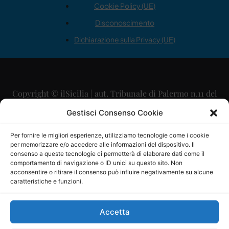
Cookie Policy (UE)
Disconoscimento
Dichiarazione sulla Privacy (UE)
Copyright © ilSicilia | aut. Tribunale di Palermo n.11 del
29/09/2015
Gestisci Consenso Cookie
Editore: Mercurio Comunicazione Soc. Coop. A.R.L.
Per fornire le migliori esperienze, utilizziamo tecnologie come i cookie
per memorizzare e/o accedere alle informazioni del dispositivo. Il
Direttore Editoriale: Maurizio Scaglione
consenso a queste tecnologie ci permetterà di elaborare dati come il
comportamento di navigazione o ID unici su questo sito. Non
Direttore Responsabile: Maria Calabrese
acconsentire o ritirare il consenso può influire negativamente su alcune
caratteristiche e funzioni.
p.zza Sant’Oliva, 9 – 90141 – Palermo – 091335557
P.IVA: 06334930820
Accetta
Mercurio Comunicazione Società Cooperativa a r.l. è