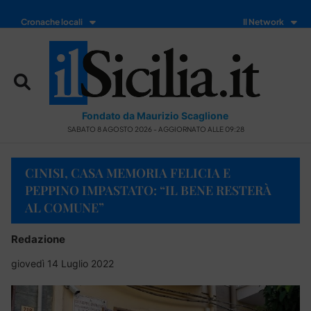
Cronache locali
Il Network
Fondato da Maurizio Scaglione
SABATO 8 AGOSTO 2026 - AGGIORNATO ALLE 09:28
CINISI, CASA MEMORIA FELICIA E
PEPPINO IMPASTATO: “IL BENE RESTERÀ
AL COMUNE”
Redazione
giovedì 14 Luglio 2022