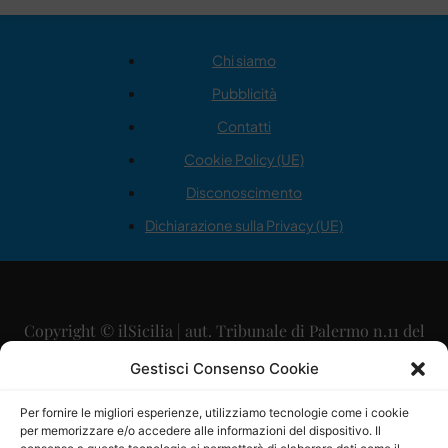
Chi siamo
Pubblicità
Contatti
Cookie Policy (UE)
Disconoscimento
Dichiarazione sulla Privacy (UE)
Copyright © ilSicilia | aut. Tribunale di Palermo n.11 del
29/09/2015
Gestisci Consenso Cookie
Editore: Mercurio Comunicazione Soc. Coop. A.R.L.
Per fornire le migliori esperienze, utilizziamo tecnologie come i cookie
per memorizzare e/o accedere alle informazioni del dispositivo. Il
Direttore Editoriale: Maurizio Scaglione