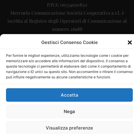
P.IVA: 06334930820
Mercurio Comunicazione Società Cooperativa a r.l. è
iscritta al Registro degli Operatori di Comunicazione al
numero 26988
Sito gestito da
La Digitale srl
–
info@ladigitale.it
Gestisci Consenso Cookie
Per fornire le migliori esperienze, utilizziamo tecnologie come i cookie per
memorizzare e/o accedere alle informazioni del dispositivo. Il consenso a
queste tecnologie ci permetterà di elaborare dati come il comportamento di
navigazione o ID unici su questo sito. Non acconsentire o ritirare il consenso
può influire negativamente su alcune caratteristiche e funzioni.
Accetta
Nega
Visualizza preferenze