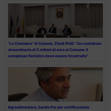
“Le Ciminiere” di Catania, Zitelli (FdI): “Un contributo
straordinario di 5 milioni di euro al Comune. Il
complesso fieristico deve essere ricostruito”
Agroalimentare, bando Psr per certificazione