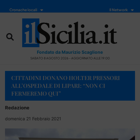
Cronache locali
Il Network
Fondato da Maurizio Scaglione
SABATO 8 AGOSTO 2026 - AGGIORNATO ALLE 19:00
CITTADINI DONANO HOLTER PRESSORI
ALL’OSPEDALE DI LIPARI: “NON CI
FERMEREMO QUI”
Redazione
domenica 21 Febbraio 2021