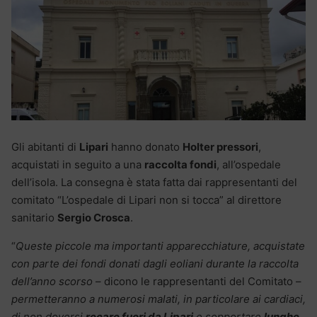
Gli abitanti di
Lipari
hanno donato
Holter pressori
,
acquistati in seguito a una
raccolta fondi
, all’ospedale
dell’isola. La consegna è stata fatta dai rappresentanti del
comitato “L’ospedale di Lipari non si tocca” al direttore
sanitario
Sergio Crosca
.
“
Queste piccole ma importanti apparecchiature, acquistate
con parte dei fondi donati dagli eoliani durante la raccolta
dell’anno scorso
– dicono le rappresentanti del Comitato –
permetteranno a numerosi malati, in particolare ai cardiaci,
di non doversi
recare fuori da Lipari
e sopportare
lunghe