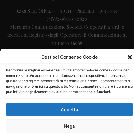
p.zza Sant’Oliva, 9 – 90141 – Palermo – 091335557
P.IVA: 06334930820
Mercurio Comunicazione Società Cooperativa a r.l. è
iscritta al Registro degli Operatori di Comunicazione al
numero 26988
Sito gestito da
La Digitale srl
–
info@ladigitale.it
Gestisci Consenso Cookie
Per fornire le migliori esperienze, utilizziamo tecnologie come i cookie per
memorizzare e/o accedere alle informazioni del dispositivo. Il consenso a
queste tecnologie ci permetterà di elaborare dati come il comportamento di
navigazione o ID unici su questo sito. Non acconsentire o ritirare il consenso
può influire negativamente su alcune caratteristiche e funzioni.
Accetta
Nega