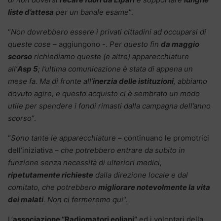
liste d’attesa
per un banale esame
“.
“
Non dovrebbero essere i privati cittadini ad occuparsi di
queste cose
– aggiungono -.
Per questo fin
da maggio
scorso
richiediamo queste (e altre) apparecchiature
all’
Asp 5
; l’ultima comunicazione è stata di appena un
mese fa. Ma di fronte all’
inerzia delle istituzioni
, abbiamo
dovuto agire, e questo acquisto ci è sembrato un modo
utile per spendere i fondi rimasti dalla campagna dell’anno
scorso
“.
“
Sono tante le apparecchiature
– continuano le promotrici
dell’iniziativa –
che potrebbero entrare da subito in
funzione senza necessità di ulteriori medici,
ripetutamente richieste
dalla direzione locale e dal
comitato, che potrebbero
migliorare notevolmente la vita
dei malati
. Non ci fermeremo qui
“.
L’
associazione “Radiomatori eoliani”
ed i volontari della