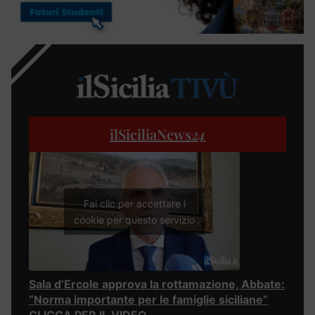
ilSiciliaNews
24
Fai clic per accettare i
cookie per questo servizio
Sala d’Ercole approva la rottamazione, Abbate:
“Norma importante per le famiglie siciliane”