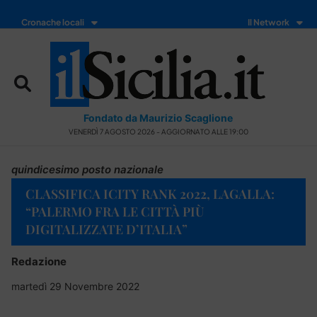
Cronache locali
Il Network
Fondato da Maurizio Scaglione
VENERDÌ 7 AGOSTO 2026 - AGGIORNATO ALLE 19:00
quindicesimo posto nazionale
CLAS­SI­FI­CA ICI­TY RANK 2022, LA­GAL­LA:
“PALERMO FRA LE CITTÀ PIÙ
DIGITALIZZATE D’ITALIA”
Redazione
martedì 29 Novembre 2022