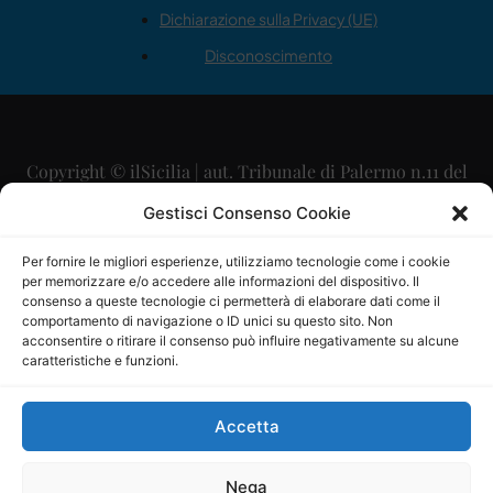
Dichiarazione sulla Privacy (UE)
Disconoscimento
Copyright © ilSicilia | aut. Tribunale di Palermo n.11 del
29/09/2015
Gestisci Consenso Cookie
Editore: Mercurio Comunicazione Soc. Coop. A.R.L.
Per fornire le migliori esperienze, utilizziamo tecnologie come i cookie
per memorizzare e/o accedere alle informazioni del dispositivo. Il
Direttore Editoriale: Maurizio Scaglione
consenso a queste tecnologie ci permetterà di elaborare dati come il
comportamento di navigazione o ID unici su questo sito. Non
Direttore Responsabile: Maria Calabrese
acconsentire o ritirare il consenso può influire negativamente su alcune
caratteristiche e funzioni.
p.zza Sant’Oliva, 9 – 90141 – Palermo – 091335557
P.IVA: 06334930820
Accetta
Mercurio Comunicazione Società Cooperativa a r.l. è
iscritta al Registro degli Operatori di Comunicazione al
Nega