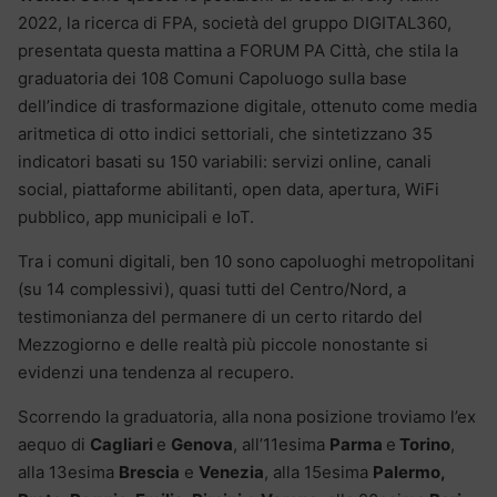
2022, la ricerca di FPA, società del gruppo DIGITAL360,
presentata questa mattina a FORUM PA Città, che stila la
graduatoria dei 108 Comuni Capoluogo sulla base
dell’indice di trasformazione digitale, ottenuto come media
aritmetica di otto indici settoriali, che sintetizzano 35
indicatori basati su 150 variabili: servizi online, canali
social, piattaforme abilitanti, open data, apertura, WiFi
pubblico, app municipali e IoT.
Tra i comuni digitali, ben 10 sono capoluoghi metropolitani
(su 14 complessivi), quasi tutti del Centro/Nord, a
testimonianza del permanere di un certo ritardo del
Mezzogiorno e delle realtà più piccole nonostante si
evidenzi una tendenza al recupero.
Scorrendo la graduatoria, alla nona posizione troviamo l’ex
aequo di
Cagliari
e
Genova
, all’11esima
Parma
e
Torino
,
alla 13esima
Brescia
e
Venezia
, alla 15esima
Palermo,