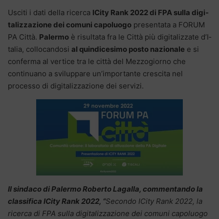
Usciti i dati della ricerca
ICi­ty Rank 2022
di FPA sul­la di­gi­
ta­liz­za­zio­ne dei co­mu­ni ca­po­luo­go
pre­sen­ta­ta a FO­RUM
PA Cit­tà.
Pa­ler­mo
è risultata fra le Cit­tà più di­gi­ta­liz­za­te d’I­
ta­lia, col­lo­can­do­si
al quin­di­ce­si­mo po­sto nazionale
e si
conferma al vertice tra le città del Mezzogiorno che
continuano a sviluppare un’importante crescita nel
processo di digitalizzazione dei servizi.
Il sindaco di Palermo Roberto Lagalla, commentando la
classifica ICity Rank 2022, “
Secondo ICity Rank 2022, la
ricerca di FPA sulla digitalizzazione dei comuni capoluogo