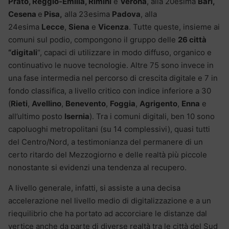
Prato, Reggio-Emilia, Rimini
e
Verona
, alla 20esima
Bari,
Cesena
e
Pisa,
alla 23esima
Padova
, alla
24esima
Lecce
,
Siena
e
Vicenza
. Tutte queste, insieme ai
comuni sul podio, compongono il gruppo delle
26 città
“digitali
“, capaci di utilizzare in modo diffuso, organico e
continuativo le nuove tecnologie. Altre 75 sono invece in
una fase intermedia nel percorso di crescita digitale e 7 in
fondo classifica, a livello critico con indice inferiore a 30
(
Rieti
,
Avellino
,
Benevento
,
Foggia
,
Agrigento
,
Enna
e
all’ultimo posto
Isernia
). Tra i comuni digitali, ben 10 sono
capoluoghi metropolitani (su 14 complessivi), quasi tutti
del Centro/Nord, a testimonianza del permanere di un
certo ritardo del Mezzogiorno e delle realtà più piccole
nonostante si evidenzi una tendenza al recupero.
A livello generale, infatti, si assiste a una decisa
accelerazione nel livello medio di digitalizzazione e a un
riequilibrio che ha portato ad accorciare le distanze dal
vertice anche da parte di diverse realtà tra le città del Sud