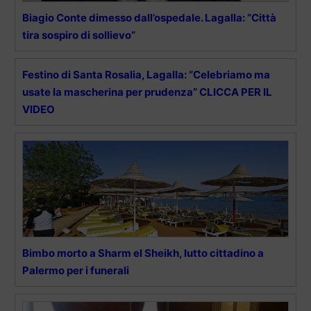
Biagio Conte dimesso dall’ospedale. Lagalla: “Città
tira sospiro di sollievo”
Festino di Santa Rosalia, Lagalla: “Celebriamo ma
usate la mascherina per prudenza” CLICCA PER IL
VIDEO
Bimbo morto a Sharm el Sheikh, lutto cittadino a
Palermo per i funerali