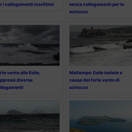
r i collegamenti marittimi
senza collegamenti per lo
scirocco
rte vento alle Eolie,
Maltempo: Eolie isolate a
ppressi diverse
causa del forte vento di
llegamenti
scirocco