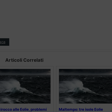
aca
Articoli Correlati
irocco alle Eolie, problemi
Maltempo: tre isole Eolie