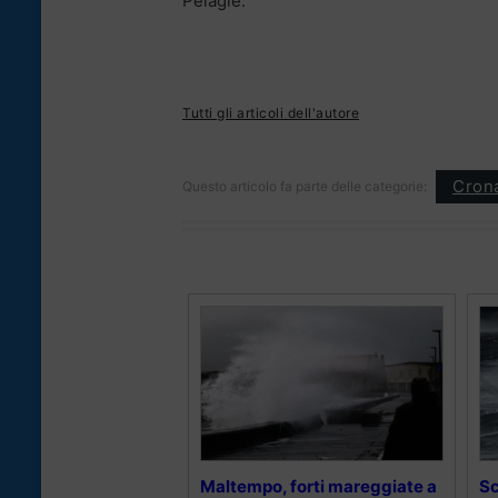
Pelagie.
Tutti gli articoli dell'autore
Cron
Questo articolo fa parte delle categorie:
Maltempo, forti mareggiate a
Sc