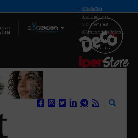
il SiciliaTivù
Siciliarurale.eu
Siciliammare.it
Il Network
Il Giornale della Bellezza
Siciliamedica.it
Sanitainsicilia.it