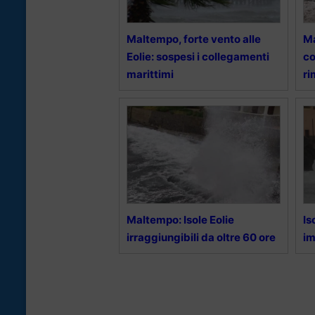
Maltempo, forte vento alle
Ma
Eolie: sospesi i collegamenti
co
marittimi
ri
Maltempo: Isole Eolie
Is
irraggiungibili da oltre 60 ore
im