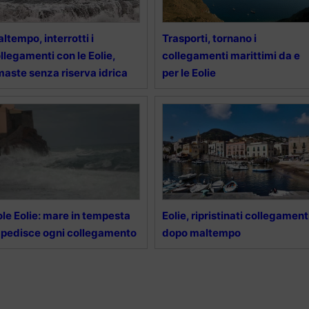
ltempo, interrotti i
Trasporti, tornano i
llegamenti con le Eolie,
collegamenti marittimi da e
maste senza riserva idrica
per le Eolie
ole Eolie: mare in tempesta
Eolie, ripristinati collegament
pedisce ogni collegamento
dopo maltempo