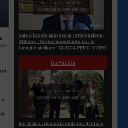
Fai clic per accettare i
cookie per questo servizio
Sala d’Ercole approva la rottamazione,
na
Abbate: “Norma importante per le
zzo
famiglie siciliane” CLICCA PER IL VIDEO
BarSicilia
o i
Fai clic per accettare i
cookie per questo servizio
chi,
n
ole
Bar Sicilia, a Ispica la sfida per il futuro