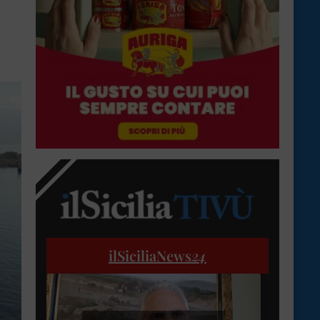
ilSiciliaNews
24