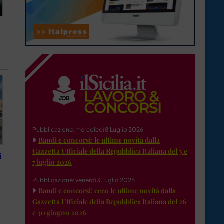
Pubblicazione: mercoledì 8 Luglio 2026
Bandi e concorsi: le ultime novità dalla
Gazzetta Ufficiale della Repubblica Italiana del 3 e
i
7 luglio 2026
Pubblicazione: venerdì 3 Luglio 2026
Bandi e concorsi: ecco le ultime novità dalla
Gazzetta Ufficiale della Repubblica Italiana del 26
e 30 giugno 2026