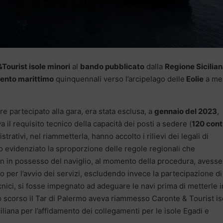
Tourist isole minori
al
bando pubblicato
dalla
Regione Sicilia
ento marittimo
quinquennali verso l’arcipelago delle
Eolie
a me
ere partecipato alla gara, era stata esclusa, a
gennaio del 2023
,
 il requisito tecnico della capacità dei posti a sedere (
120 contr
istrativi, nel riammetterla, hanno accolto i rilievi dei legali di
 evidenziato la sproporzione delle regole regionali che
on in possesso del naviglio, al momento della procedura, avesse
 per l’avvio dei servizi, escludendo invece la partecipazione di 
nici, si fosse impegnato ad adeguare le navi prima di metterle i
o scorso il Tar di Palermo aveva riammesso Caronte & Tourist is
ciliana per l’affidamento dei collegamenti per le isole Egadi e