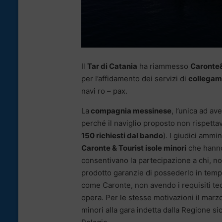
Il
Tar di Catania
ha riammesso
Caronte&
per l’affidamento dei servizi di
collegam
navi ro – pax.
La
compagnia messinese
, l’unica ad av
perché il naviglio proposto non rispettava
150 richiesti dal bando
). I giudici ammin
Caronte & Tourist isole minori
che hanno
consentivano la partecipazione a chi, n
prodotto garanzie di possederlo in tempo
come Caronte, non avendo i requisiti tec
opera. Per le stesse motivazioni il marz
minori alla gara indetta dalla Regione si