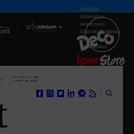
il SiciliaTivù
Siciliarurale.eu
Siciliammare.it
Il Network
Il Giornale della Bellezza
Siciliamedica.it
Sanitainsicilia.it