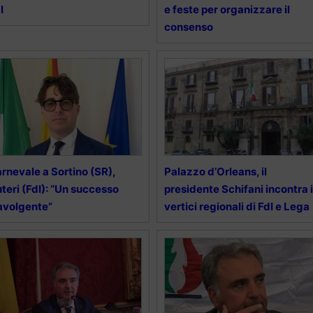
I
e feste per organizzare il
consenso
rnevale a Sortino (SR),
Palazzo d’Orleans, il
teri (FdI): “Un successo
presidente Schifani incontra i
avolgente”
vertici regionali di FdI e Lega