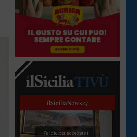
ilSiciliaNews
24
Fai clic per accettare i