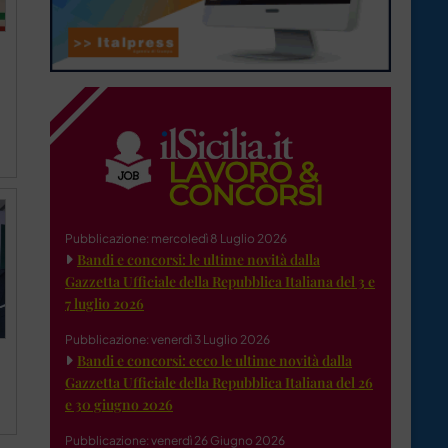
Pubblicazione: mercoledì 8 Luglio 2026
Bandi e concorsi: le ultime novità dalla
Gazzetta Ufficiale della Repubblica Italiana del 3 e
7 luglio 2026
Pubblicazione: venerdì 3 Luglio 2026
Bandi e concorsi: ecco le ultime novità dalla
Gazzetta Ufficiale della Repubblica Italiana del 26
e 30 giugno 2026
Pubblicazione: venerdì 26 Giugno 2026