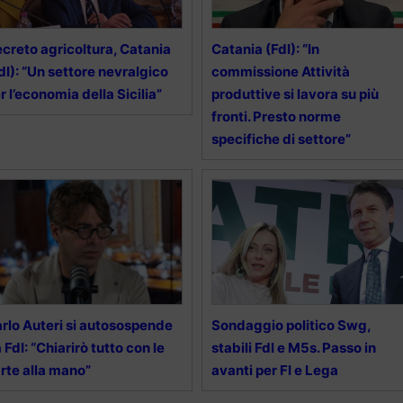
creto agricoltura, Catania
Catania (FdI): “In
dI): “Un settore nevralgico
commissione Attività
r l’economia della Sicilia”
produttive si lavora su più
fronti. Presto norme
specifiche di settore”
rlo Auteri si autosospende
Sondaggio politico Swg,
 FdI: “Chiarirò tutto con le
stabili FdI e M5s. Passo in
rte alla mano”
avanti per FI e Lega