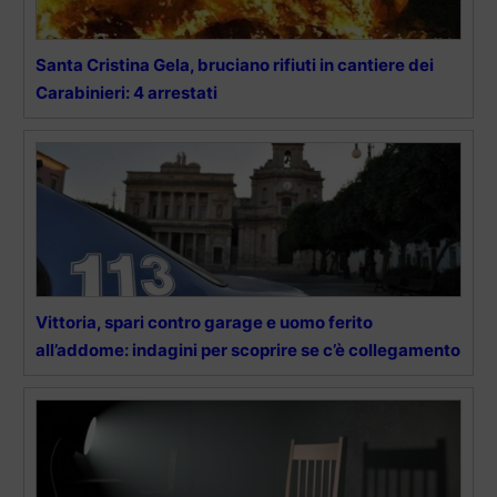
Santa Cristina Gela, bruciano rifiuti in cantiere dei
Carabinieri: 4 arrestati
Vittoria, spari contro garage e uomo ferito
all’addome: indagini per scoprire se c’è collegamento