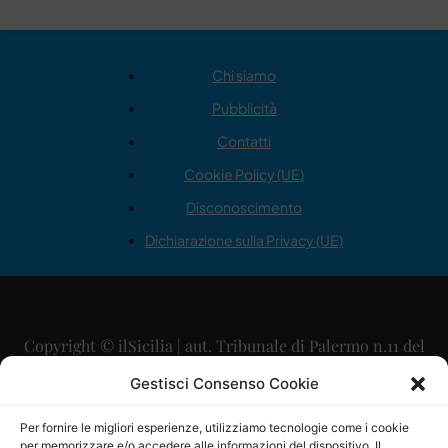
Chi siamo
Pubblicità
Contatti
Cookie Policy (UE)
Disconoscimento
Dichiarazione sulla Privacy (UE)
Copyright © ilSicilia | aut. Tribunale di Palermo n.11 del
29/09/2015
Gestisci Consenso Cookie
Editore: Mercurio Comunicazione Soc. Coop. A.R.L.
Per fornire le migliori esperienze, utilizziamo tecnologie come i cookie
per memorizzare e/o accedere alle informazioni del dispositivo. Il