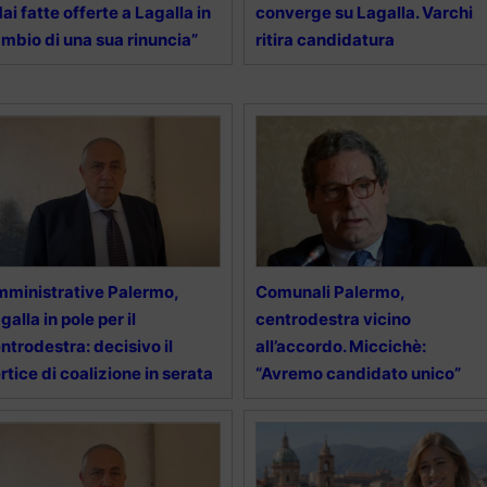
ai fatte offerte a Lagalla in
converge su Lagalla. Varchi
mbio di una sua rinuncia”
ritira candidatura
ministrative Palermo,
Comunali Palermo,
galla in pole per il
centrodestra vicino
ntrodestra: decisivo il
all’accordo. Miccichè:
rtice di coalizione in serata
“Avremo candidato unico”