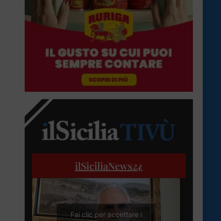
ilSiciliaNews
24
Fai clic per accettare i