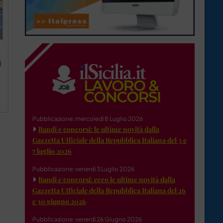
i
Pubblicazione: mercoledì 8 Luglio 2026
Bandi e concorsi: le ultime novità dalla
Gazzetta Ufficiale della Repubblica Italiana del 3 e
7 luglio 2026
Pubblicazione: venerdì 3 Luglio 2026
Bandi e concorsi: ecco le ultime novità dalla
Gazzetta Ufficiale della Repubblica Italiana del 26
e 30 giugno 2026
Pubblicazione: venerdì 26 Giugno 2026