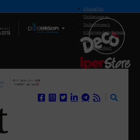
il SiciliaTivù
Siciliarurale.eu
Siciliammare.it
Il Network
Il Giornale della Bellezza
Siciliamedica.it
Sanitainsicilia.it