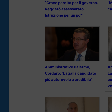
“Grave perdita per il governo.
“M
Reggerò assessorato
ca
Istruzione per un po’”
Amministrative Palermo,
Am
Cordaro: “Lagalla candidato
La
più autorevole e credibile”
ce
ve