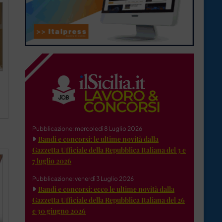
Pubblicazione: mercoledì 8 Luglio 2026
Bandi e concorsi: le ultime novità dalla
Gazzetta Ufficiale della Repubblica Italiana del 3 e
7 luglio 2026
Pubblicazione: venerdì 3 Luglio 2026
Bandi e concorsi: ecco le ultime novità dalla
Gazzetta Ufficiale della Repubblica Italiana del 26
e 30 giugno 2026