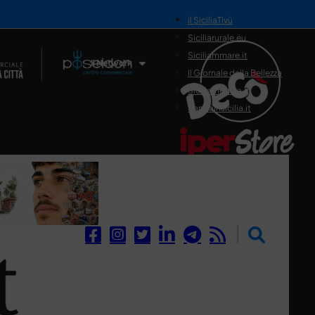
il SiciliaTivù
Siciliarurale.eu
Siciliammare.it
Il Network
Il Giornale della Bellezza
Siciliamedica.it
Sanitainsicilia.it