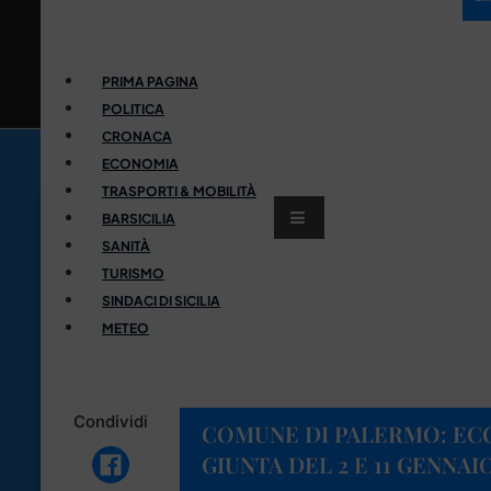
PRIMA PAGINA
POLITICA
CRONACA
ECONOMIA
TRASPORTI & MOBILITÀ
BARSICILIA
SANITÀ
TURISMO
SINDACI DI SICILIA
METEO
Condividi
COMUNE DI PALERMO: ECC
GIUNTA DEL 2 E 11 GENNAIO