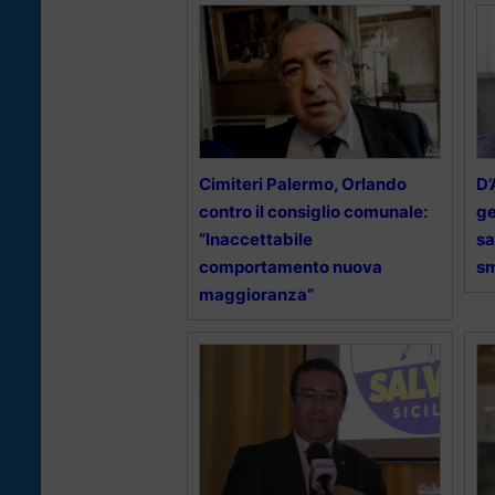
Cimiteri Palermo, Orlando
D’
contro il consiglio comunale:
ge
“Inaccettabile
sa
comportamento nuova
sm
maggioranza”