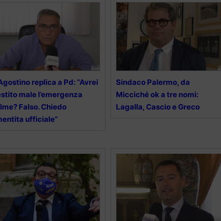
Agostino replica a Pd: “Avrei
Sindaco Palermo, da
stito male l’emergenza
Micciché ok a tre nomi:
lme? Falso. Chiedo
Lagalla, Cascio e Greco
entita ufficiale”