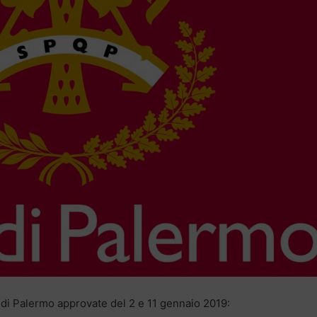
 di Palermo approvate del 2 e 11 gennaio 2019: