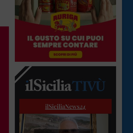
ilSiciliaNews
24