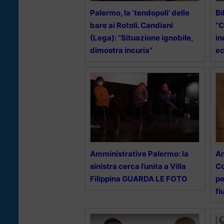
Palermo, la ‘tendopoli’ delle
Bi
bare ai Rotoli. Candiani
“C
(Lega): “Situazione ignobile,
in
dimostra incuria”
ec
Amministrative Palermo: la
Am
sinistra cerca l’unita a Villa
Co
Filippina GUARDA LE FOTO
pe
fi