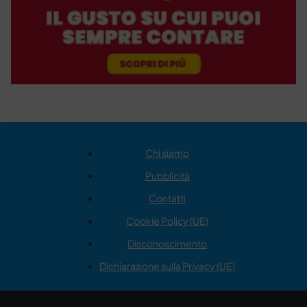
Chi siamo
Pubblicità
Contatti
Cookie Policy (UE)
Disconoscimento
Dichiarazione sulla Privacy (UE)