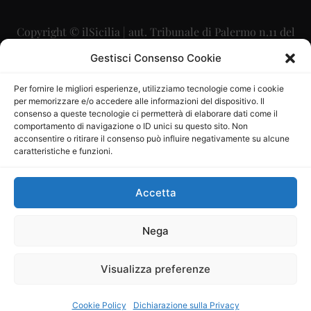
Copyright © ilSicilia | aut. Tribunale di Palermo n.11 del
29/09/2015
Gestisci Consenso Cookie
Editore: Mercurio Comunicazione Soc. Coop. A.R.L.
Per fornire le migliori esperienze, utilizziamo tecnologie come i cookie
per memorizzare e/o accedere alle informazioni del dispositivo. Il
Direttore Editoriale: Maurizio Scaglione
consenso a queste tecnologie ci permetterà di elaborare dati come il
comportamento di navigazione o ID unici su questo sito. Non
Direttore Responsabile: Maria Calabrese
acconsentire o ritirare il consenso può influire negativamente su alcune
caratteristiche e funzioni.
p.zza Sant’Oliva, 9 – 90141 – Palermo – 091335557
P.IVA: 06334930820
Accetta
Mercurio Comunicazione Società Cooperativa a r.l. è
iscritta al Registro degli Operatori di Comunicazione al
Nega
numero 26988
Visualizza preferenze
Sito gestito da
La Digitale srl
–
info@ladigitale.it
Cookie Policy
Dichiarazione sulla Privacy