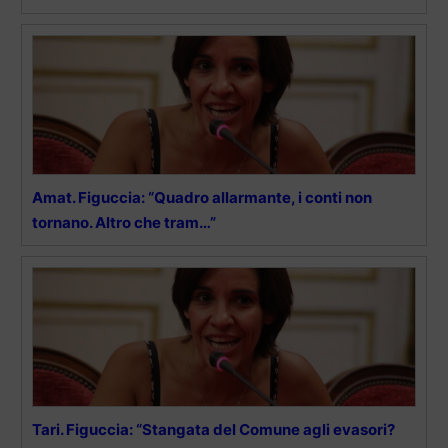
Amat. Figuccia: “Quadro allarmante, i conti non
tornano. Altro che tram…”
Tari. Figuccia: “Stangata del Comune agli evasori?