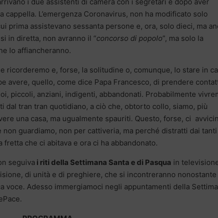
arrivano i due assistenti di camera con i segretari e dopo aver
alla cappella. L’emergenza Coronavirus, non ha modificato solo
cui prima assistevano sessanta persone e, ora, solo dieci, ma a
i in diretta, non avranno il “
concorso di popolo
”, ma solo la
he lo affiancheranno.
e ricorderemo e, forse, la solitudine o, comunque, lo stare in ca
bbe avere, quello, come dice Papa Francesco, di prendere contat
a noi, piccoli, anziani, indigenti, abbandonati. Probabilmente vivr
 dal tran tran quotidiano, a ciò che, obtorto collo, siamo, più
di avere una casa, ma ugualmente spauriti. Questo, forse, ci avvici
e non guardiamo, non per cattiveria, ma perché distratti dai tanti
a fretta che ci abitava e ora ci ha abbandonato.
on seguiva
i riti della Settimana Santa e di Pasqua
in televisione
sione, di unità e di preghiere, che si incontreranno nonostante 
ca voce. Adesso immergiamoci negli appuntamenti della Settim
lePace.