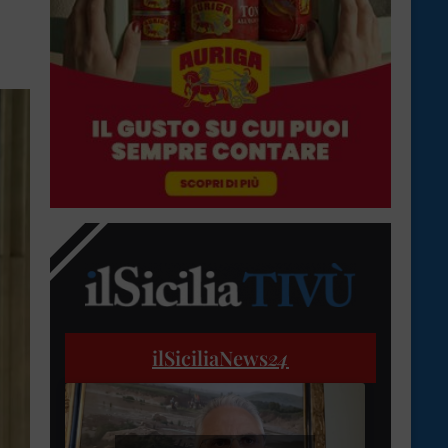
ilSiciliaNews
24