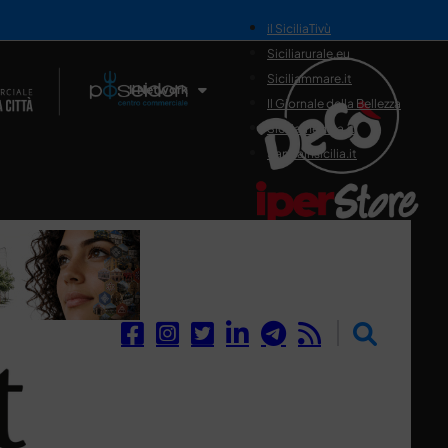
il SiciliaTivù
Siciliarurale.eu
Siciliammare.it
Il Network
Il Giornale della Bellezza
Siciliamedica.it
Sanitainsicilia.it