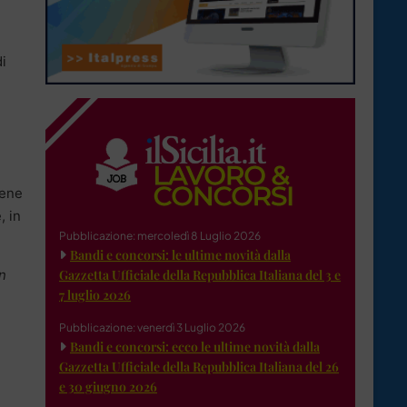
di
iene
, in
Pubblicazione: mercoledì 8 Luglio 2026
Bandi e concorsi: le ultime novità dalla
in
Gazzetta Ufficiale della Repubblica Italiana del 3 e
7 luglio 2026
Pubblicazione: venerdì 3 Luglio 2026
Bandi e concorsi: ecco le ultime novità dalla
Gazzetta Ufficiale della Repubblica Italiana del 26
e 30 giugno 2026