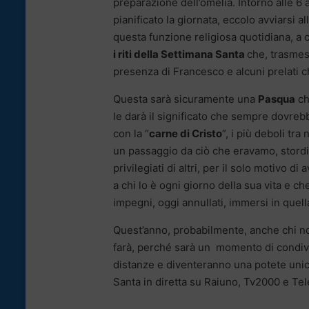
preparazione dell’omelia. Intorno alle 6 
pianificato la giornata, eccolo avviarsi 
questa funzione religiosa quotidiana, a 
i riti della Settimana Santa
che, trasmess
presenza di Francesco e alcuni prelati c
Questa sarà sicuramente una
Pasqua
ch
le darà il significato che sempre dovre
con la “
carne di Cristo
”, i più deboli tr
un passaggio da ciò che eravamo, storditi
privilegiati di altri, per il solo motivo 
a chi lo è ogni giorno della sua vita e ch
impegni, oggi annullati, immersi in quell
Quest’anno, probabilmente, anche chi n
farà, perché sarà un momento di condivi
distanze e diventeranno una potete uni
Santa in diretta su Raiuno, Tv2000 e Te