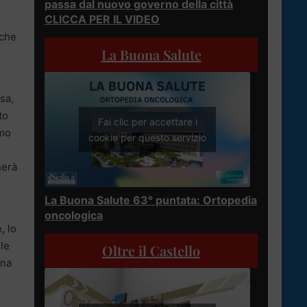
passa dal nuovo governo della città
CLICCA PER IL VIDEO
nche
La Buona Salute
sa,
to
Fai clic per accettare i
emo
cookie per questo servizio
nerà
La Buona Salute 63° puntata: Ortopedia
oncologica
, lo
le
Oltre il Castello
ana