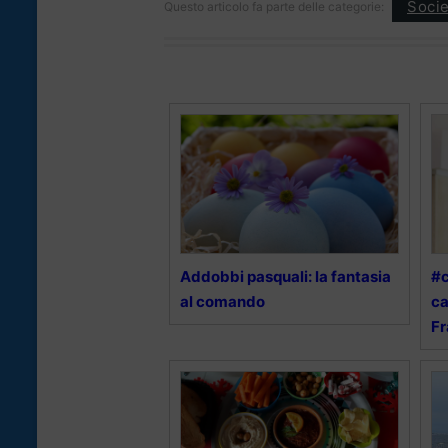
Socie
Questo articolo fa parte delle categorie:
Addobbi pasquali: la fantasia
#c
al comando
ca
F