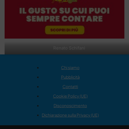
Renato Schifani
Chi siamo
Pubblicità
Contatti
Cookie Policy (UE)
Disconoscimento
Dichiarazione sulla Privacy (UE)