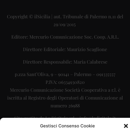
Copyright © ilSicilia | aut. Tribunale di Palermo n.11 del
29/09/2015
Editore: Mercurio Comunicazione Soc. Coop. A.R.L.
Direttore Editoriale: Maurizio Scaglione
Direttore Responsabile: Maria Calabrese
p.zza Sant’Oliva, 9 – 90141 – Palermo – 091335557
P.IVA: 06334930820
Mercurio Comunicazione Società Cooperativa a r.l. è
iscritta al Registro degli Operatori di Comunicazione al
numero 26988
Sito gestito da
La Digitale srl
–
info@ladigitale.it
Gestisci Consenso Cookie