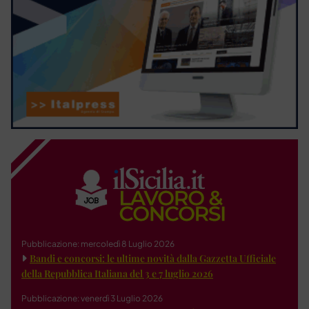
Pubblicazione: mercoledì 8 Luglio 2026
Bandi e concorsi: le ultime novità dalla Gazzetta Ufficiale
della Repubblica Italiana del 3 e 7 luglio 2026
Pubblicazione: venerdì 3 Luglio 2026