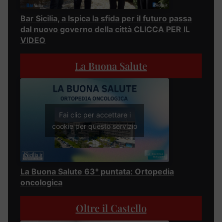
Bar Sicilia, a Ispica la sfida per il futuro passa
dal nuovo governo della città CLICCA PER IL
VIDEO
La Buona Salute
Fai clic per accettare i
cookie per questo servizio
La Buona Salute 63° puntata: Ortopedia
oncologica
Oltre il Castello