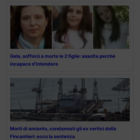
Gela, soffocò a morte le 2 figlie: assolta perché
incapace d’intendere
Morti di amianto, condannati gli ex vertici della
Fincantieri: ecco la sentenza