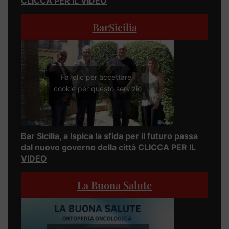
CLICCA PER IL VIDEO
BarSicilia
Fai clic per accettare i
cookie per questo servizio
Bar Sicilia, a Ispica la sfida per il futuro passa
dal nuovo governo della città CLICCA PER IL
VIDEO
La Buona Salute