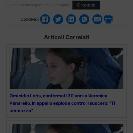
Cronaca
Questo articolo fa parte delle categorie:
Condividi
Articoli Correlati
Omicidio Loris, confermati 30 anni a Veronica
Panarello. In appello esplode contro il suocero: “Ti
ammazzo”