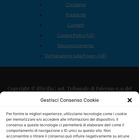
Chi siamo
Pubblicità
Contatti
Cookie Policy (UE)
Disconoscimento
Dichiarazione sulla Privacy (UE)
Copyright © ilSicilia | aut. Tribunale di Palermo n.11 del
29/09/2015
Gestisci Consenso Cookie
Editore: Mercurio Comunicazione Soc. Coop. A.R.L.
Per fornire le migliori esperienze, utilizziamo tecnologie come i cookie
per memorizzare e/o accedere alle informazioni del dispositivo. Il
Direttore Editoriale: Maurizio Scaglione
consenso a queste tecnologie ci permetterà di elaborare dati come il
comportamento di navigazione o ID unici su questo sito. Non
Direttore Responsabile: Maria Calabrese
acconsentire o ritirare il consenso può influire negativamente su alcune