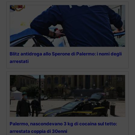
Blitz antidroga allo Sperone di Palermo: i nomi degli
arrestati
Palermo, nascondevano 3 kg di cocaina sul tetto:
arrestata coppia di 30enni