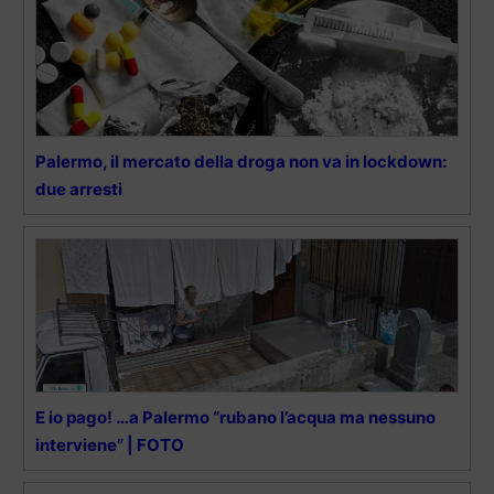
Palermo, il mercato della droga non va in lockdown:
due arresti
E io pago! …a Palermo “rubano l’acqua ma nessuno
interviene” | FOTO