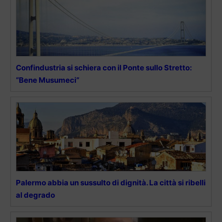
Confindustria si schiera con il Ponte sullo Stretto:
“Bene Musumeci”
Palermo abbia un sussulto di dignità. La città si ribelli
al degrado