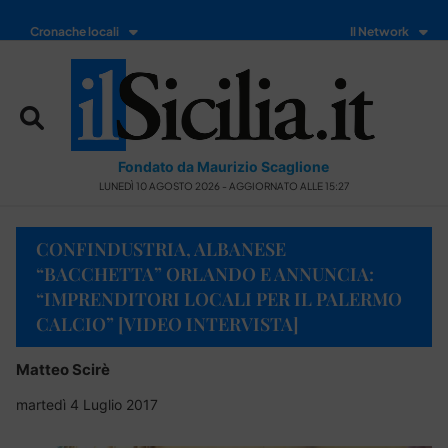
Cronache locali
Il Network
Fondato da Maurizio Scaglione
LUNEDÌ 10 AGOSTO 2026 - AGGIORNATO ALLE 15:27
CONFINDUSTRIA, ALBANESE
“BACCHETTA” ORLANDO E ANNUNCIA:
“IMPRENDITORI LOCALI PER IL PALERMO
CALCIO” [VIDEO INTERVISTA]
Matteo Scirè
martedì 4 Luglio 2017