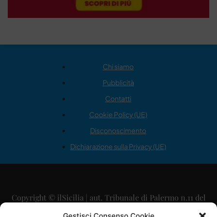
Chi siamo
Pubblicità
Contatti
Cookie Policy (UE)
Disconoscimento
Dichiarazione sulla Privacy (UE)
Copyright © ilSicilia | aut. Tribunale di Palermo n.11 del
29/09/2015
Gestisci Consenso Cookie