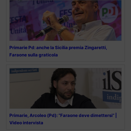
Primarie Pd: anche la Sicilia premia Zingaretti,
Faraone sulla graticola
Primarie, Arcoleo (Pd): “Faraone deve dimettersi” |
Video intervista