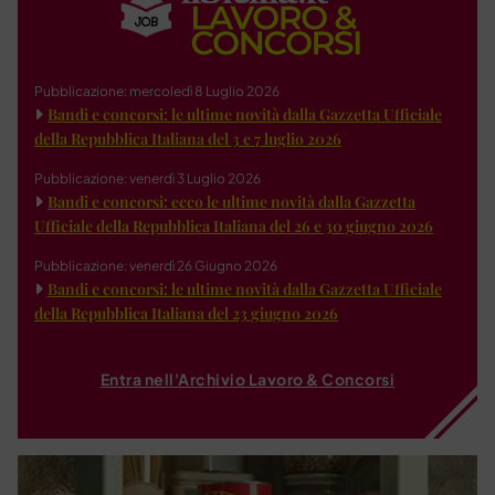
Pubblicazione: mercoledì 8 Luglio 2026
Bandi e concorsi: le ultime novità dalla Gazzetta Ufficiale
della Repubblica Italiana del 3 e 7 luglio 2026
Pubblicazione: venerdì 3 Luglio 2026
Bandi e concorsi: ecco le ultime novità dalla Gazzetta
Ufficiale della Repubblica Italiana del 26 e 30 giugno 2026
Pubblicazione: venerdì 26 Giugno 2026
Bandi e concorsi: le ultime novità dalla Gazzetta Ufficiale
della Repubblica Italiana del 23 giugno 2026
Entra nell'Archivio Lavoro & Concorsi