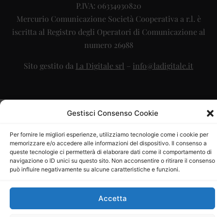
P.IVA: 06334930820
Mercurio Comunicazione Società Cooperativa a r.l. è
iscritta al Registro degli Operatori di Comunicazione al
numero 26988
Sito gestito da
La Digitale srl
–
info@ladigitale.it
Gestisci Consenso Cookie
Per fornire le migliori esperienze, utilizziamo tecnologie come i cookie per
memorizzare e/o accedere alle informazioni del dispositivo. Il consenso a
queste tecnologie ci permetterà di elaborare dati come il comportamento di
navigazione o ID unici su questo sito. Non acconsentire o ritirare il consenso
può influire negativamente su alcune caratteristiche e funzioni.
Accetta