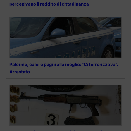
percepivano il reddito di cittadinanza
Palermo, calci e pugni alla moglie: “Ci terrorizzava”.
Arrestato