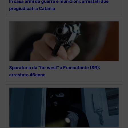
In casa armi da guerra e munizioni: arrestati due
pregiudicati a Catania
Sparatoria da “far west” a Francofonte (SR):
arrestato 46enne