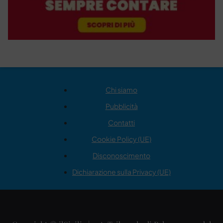
Chi siamo
Pubblicità
Contatti
Cookie Policy (UE)
Disconoscimento
Dichiarazione sulla Privacy (UE)