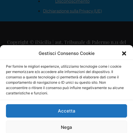
Disconoscimento
Dichiarazione sulla Privacy (UE)
Copyright © ilSicilia | aut. Tribunale di Palermo n.11 del
29/09/2015
Gestisci Consenso Cookie
Editore: Mercurio Comunicazione Soc. Coop. A.R.L.
Per fornire le migliori esperienze, utilizziamo tecnologie come i cookie
per memorizzare e/o accedere alle informazioni del dispositivo. Il
Direttore Editoriale: Maurizio Scaglione
consenso a queste tecnologie ci permetterà di elaborare dati come il
comportamento di navigazione o ID unici su questo sito. Non
Direttore Responsabile: Maria Calabrese
acconsentire o ritirare il consenso può influire negativamente su alcune
caratteristiche e funzioni.
p.zza Sant’Oliva, 9 – 90141 – Palermo – 091335557
P.IVA: 06334930820
Accetta
Mercurio Comunicazione Società Cooperativa a r.l. è
iscritta al Registro degli Operatori di Comunicazione al
Nega