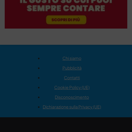
Chi siamo
Pubblicità
Contatti
Cookie Policy (UE)
Disconoscimento
Dichiarazione sulla Privacy (UE)