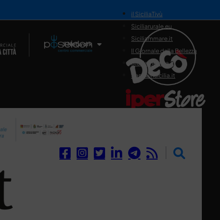
il SiciliaTivù
Siciliarurale.eu
Siciliammare.it
Il Network
Il Giornale della Bellezza
Siciliamedica.it
Sanitainsicilia.it