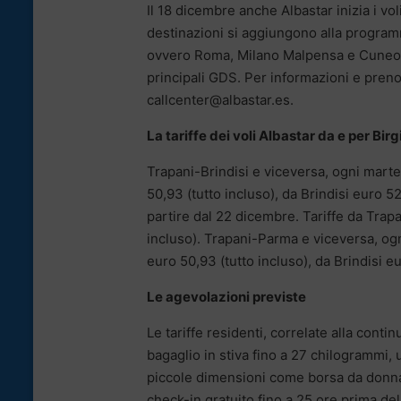
Il 18 dicembre anche Albastar inizia i vol
destinazioni si aggiungono alla programm
ovvero Roma, Milano Malpensa e Cuneo. I 
principali GDS. Per informazioni e preno
callcenter@albastar.es.
La tariffe dei voli Albastar da e per Birg
Trapani-Brindisi e viceversa, ogni marted
50,93 (tutto incluso), da Brindisi euro 5
partire dal 22 dicembre. Tariffe da Trapan
incluso). Trapani-Parma e viceversa, ogn
euro 50,93 (tutto incluso), da Brindisi eu
Le agevolazioni previste
Le tariffe residenti, correlate alla conti
bagaglio in stiva fino a 27 chilogrammi,
piccole dimensioni come borsa da donna 
check-in gratuito fino a 25 ore prima del