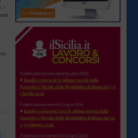
, i
snack
ano
Pubblicazione: mercoledì 8 Luglio 2026
Bandi e concorsi: le ultime novità dalla
Gazzetta Ufficiale della Repubblica Italiana del 3 e
7 luglio 2026
Pubblicazione: venerdì 3 Luglio 2026
Bandi e concorsi: ecco le ultime novità dalla
Gazzetta Ufficiale della Repubblica Italiana del 26
e 30 giugno 2026
Pubblicazione: venerdì 26 Giugno 2026