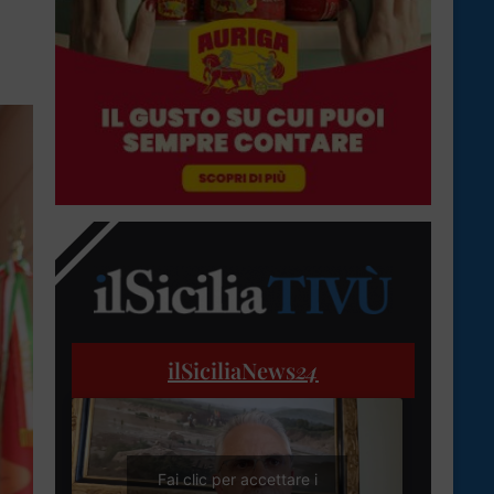
ilSiciliaNews
24
Fai clic per accettare i