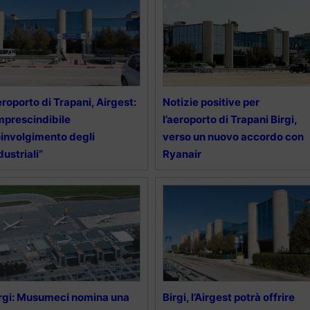
roporto di Trapani, Airgest:
Notizie positive per
mprescindibile
l’aeroporto di Trapani Birgi,
involgimento degli
verso un nuovo accordo con
dustriali”
Ryanair
rgi: Musumeci nomina una
Birgi, l’Airgest potrà offrire