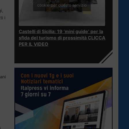
cookie per questo servizio
i,
i i
Castelli di Sicilia: 19 ‘mini guide’ per la
sfida del turismo di prossimità CLICCA
PER IL VIDEO
ani
i