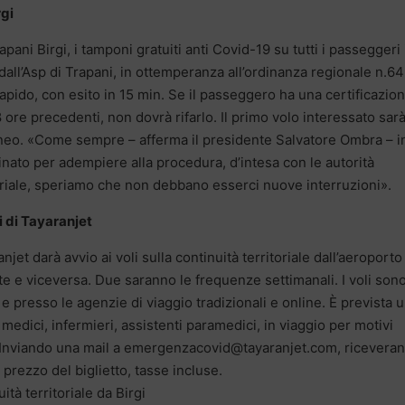
rgi
apani Birgi, i tamponi gratuiti anti Covid-19 su tutti i passeggeri 
i dall’Asp di Trapani, in ottemperanza all’ordinanza regionale n.64
apido, con esito in 15 min. Se il passeggero ha una certificazion
ore precedenti, non dovrà rifarlo. Il primo volo interessato sar
uneo. «Come sempre – afferma il presidente Salvatore Ombra – i
nato per adempiere alla procedura, d’intesa con le autorità
itoriale, speriamo che non debbano esserci nuove interruzioni».
i di Tayaranjet
t darà avvio ai voli sulla continuità territoriale dall’aeroporto
te e viceversa. Due saranno le frequenze settimanali. I voli son
e presso le agenzie di viaggio tradizionali e online. È prevista 
, medici, infermieri, assistenti paramedici, in viaggio per motivi
e. Inviando una mail a emergenzacovid@tayaranjet.com, ricevera
prezzo del biglietto, tasse incluse.
ità territoriale da Birgi