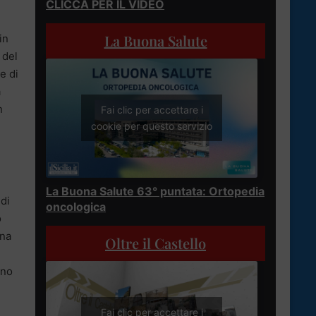
CLICCA PER IL VIDEO
La Buona Salute
in
 del
e di
à
n
Fai clic per accettare i
cookie per questo servizio
La Buona Salute 63° puntata: Ortopedia
 di
oncologica
o
una
Oltre il Castello
nno
Fai clic per accettare i