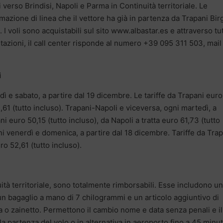
i verso Brindisi, Napoli e Parma in Continuità territoriale. Le
azione di linea che il vettore ha già in partenza da Trapani Birg
voli sono acquistabili sul sito www.albastar.es e attraverso tutt
tazioni, il call center risponde al numero +39 095 311 503, mail
i
ì e sabato, a partire dal 19 dicembre. Le tariffe da Trapani euro
2,61 (tutto incluso). Trapani-Napoli e viceversa, ogni martedì, a
i euro 50,15 (tutto incluso), da Napoli a tratta euro 61,73 (tutto
i venerdì e domenica, a partire dal 18 dicembre. Tariffe da Trap
ro 52,61 (tutto incluso).
nuità territoriale, sono totalmente rimborsabili. Esse includono un
 un bagaglio a mano di 7 chilogrammi e un articolo aggiuntivo di
o zainetto. Permettono il cambio nome e data senza penali e il
la partenza del volo o in alternativa in aeroporto fino a 45 minut