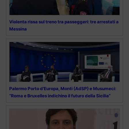
Violenta rissa sul treno tra passeggeri: tre arrestati a
Messina
Palermo Porto d’Europa, Monti (AdSP) e Musumeci:
“Roma e Bruxelles indichino il futuro della Sicilia”