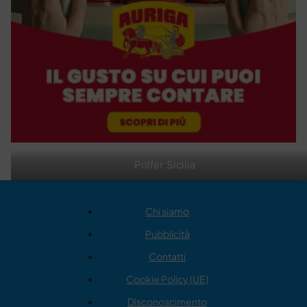
Polfer Sicilia
Chi siamo
Pubblicità
Contatti
Cookie Policy (UE)
Disconoscimento