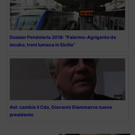
Dossier Pendolaria 2018: “Palermo-Agrigento da
incubo, treni lumaca in Sicilia”
Ast: cambia il Cda, Giovanni Giammarva nuovo
presidente