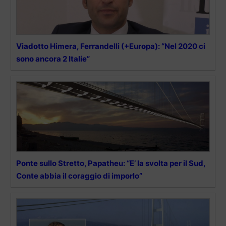
Viadotto Himera, Ferrandelli (+Europa): “Nel 2020 ci
sono ancora 2 Italie”
Ponte sullo Stretto, Papatheu: “E’ la svolta per il Sud,
Conte abbia il coraggio di imporlo”