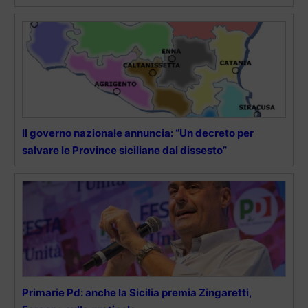
Il governo nazionale annuncia: “Un decreto per
salvare le Province siciliane dal dissesto”
Primarie Pd: anche la Sicilia premia Zingaretti,