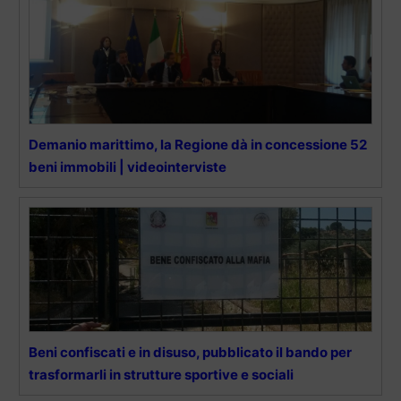
Demanio marittimo, la Regione dà in concessione 52
beni immobili | videointerviste
Beni confiscati e in disuso, pubblicato il bando per
trasformarli in strutture sportive e sociali