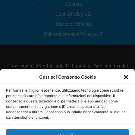
Contatti
Cookie Policy (UE)
Disconoscimento
Dichiarazione sulla Privacy (UE)
Copyright © ilSicilia | aut. Tribunale di Palermo n.11 del
29/09/2015
Gestisci Consenso Cookie
Editore: Mercurio Comunicazione Soc. Coop. A.R.L.
Per fornire le migliori esperienze, utilizziamo tecnologie come i cookie
per memorizzare e/o accedere alle informazioni del dispositivo. Il
Direttore Editoriale: Maurizio Scaglione
consenso a queste tecnologie ci permetterà di elaborare dati come il
comportamento di navigazione o ID unici su questo sito. Non
Direttore Responsabile: Maria Calabrese
acconsentire o ritirare il consenso può influire negativamente su alcune
caratteristiche e funzioni.
p.zza Sant’Oliva, 9 – 90141 – Palermo – 091335557
P.IVA: 06334930820