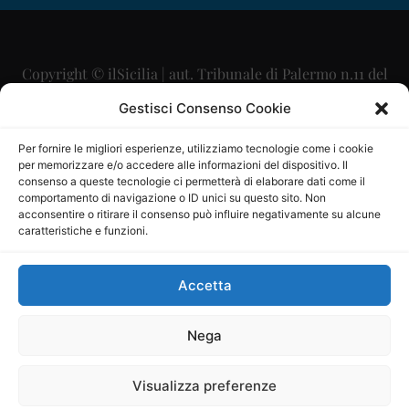
Copyright © ilSicilia | aut. Tribunale di Palermo n.11 del
29/09/2015
Gestisci Consenso Cookie
Editore: Mercurio Comunicazione Soc. Coop. A.R.L.
Per fornire le migliori esperienze, utilizziamo tecnologie come i cookie
per memorizzare e/o accedere alle informazioni del dispositivo. Il
Direttore Editoriale: Maurizio Scaglione
consenso a queste tecnologie ci permetterà di elaborare dati come il
comportamento di navigazione o ID unici su questo sito. Non
Direttore Responsabile: Maria Calabrese
acconsentire o ritirare il consenso può influire negativamente su alcune
caratteristiche e funzioni.
p.zza Sant’Oliva, 9 – 90141 – Palermo – 091335557
P.IVA: 06334930820
Accetta
Mercurio Comunicazione Società Cooperativa a r.l. è
iscritta al Registro degli Operatori di Comunicazione al
Nega
numero 26988
Visualizza preferenze
Sito gestito da
La Digitale srl
–
info@ladigitale.it