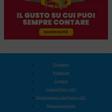
Chi siamo
Pubblicità
Contatti
Cookie Policy (UE)
Dichiarazione sulla Privacy (UE)
Disconoscimento