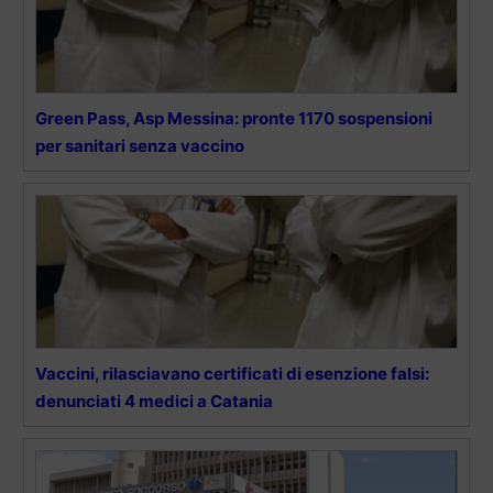
Green Pass, Asp Messina: pronte 1170 sospensioni
per sanitari senza vaccino
Vaccini, rilasciavano certificati di esenzione falsi:
denunciati 4 medici a Catania