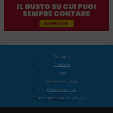
Chi siamo
Pubblicità
Contatti
Cookie Policy (UE)
Disconoscimento
Dichiarazione sulla Privacy (UE)