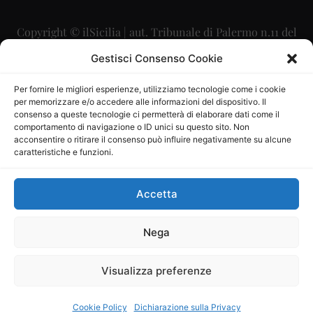
Copyright © ilSicilia | aut. Tribunale di Palermo n.11 del
29/09/2015
Gestisci Consenso Cookie
Editore: Mercurio Comunicazione Soc. Coop. A.R.L.
Per fornire le migliori esperienze, utilizziamo tecnologie come i cookie
per memorizzare e/o accedere alle informazioni del dispositivo. Il
Direttore Editoriale: Maurizio Scaglione
consenso a queste tecnologie ci permetterà di elaborare dati come il
comportamento di navigazione o ID unici su questo sito. Non
Direttore Responsabile: Maria Calabrese
acconsentire o ritirare il consenso può influire negativamente su alcune
caratteristiche e funzioni.
p.zza Sant’Oliva, 9 – 90141 – Palermo – 091335557
P.IVA: 06334930820
Accetta
Mercurio Comunicazione Società Cooperativa a r.l. è
iscritta al Registro degli Operatori di Comunicazione al
Nega
numero 26988
Visualizza preferenze
Sito gestito da
La Digitale srl
–
info@ladigitale.it
Cookie Policy
Dichiarazione sulla Privacy