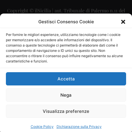
Copyright © ilSicilia | aut. Tribunale di Palermo n.11 del
29/09/2015
Gestisci Consenso Cookie
Editore: Mercurio Comunicazione Soc. Coop. A.R.L.
Per fornire le migliori esperienze, utilizziamo tecnologie come i cookie
per memorizzare e/o accedere alle informazioni del dispositivo. Il
Direttore Editoriale: Maurizio Scaglione
consenso a queste tecnologie ci permetterà di elaborare dati come il
comportamento di navigazione o ID unici su questo sito. Non
Direttore Responsabile: Maria Calabrese
acconsentire o ritirare il consenso può influire negativamente su alcune
caratteristiche e funzioni.
p.zza Sant’Oliva, 9 – 90141 – Palermo – 091335557
P.IVA: 06334930820
Accetta
Mercurio Comunicazione Società Cooperativa a r.l. è
iscritta al Registro degli Operatori di Comunicazione al
Nega
numero 26988
Visualizza preferenze
Sito gestito da
La Digitale srl
–
info@ladigitale.it
Cookie Policy
Dichiarazione sulla Privacy