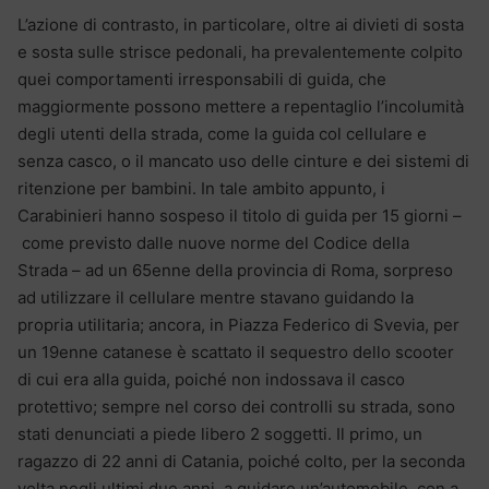
L’azione di contrasto, in particolare, oltre ai divieti di sosta
e sosta sulle strisce pedonali, ha prevalentemente colpito
quei comportamenti irresponsabili di guida, che
maggiormente possono mettere a repentaglio l’incolumità
degli utenti della strada, come la guida col cellulare e
senza casco, o il mancato uso delle cinture e dei sistemi di
ritenzione per bambini. In tale ambito appunto, i
Carabinieri hanno sospeso il titolo di guida per 15 giorni –
come previsto dalle nuove norme del Codice della
Strada – ad un 65enne della provincia di Roma, sorpreso
ad utilizzare il cellulare mentre stavano guidando la
propria utilitaria; ancora, in Piazza Federico di Svevia, per
un 19enne catanese è scattato il sequestro dello scooter
di cui era alla guida, poiché non indossava il casco
protettivo; sempre nel corso dei controlli su strada, sono
stati denunciati a piede libero 2 soggetti. Il primo, un
ragazzo di 22 anni di Catania, poiché colto, per la seconda
volta negli ultimi due anni, a guidare un’automobile, con a