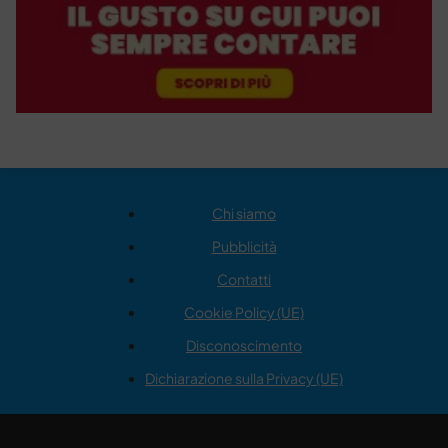
Chi siamo
Pubblicità
Contatti
Cookie Policy (UE)
Disconoscimento
Dichiarazione sulla Privacy (UE)