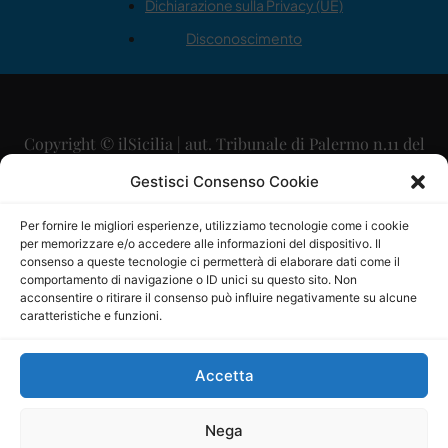
Dichiarazione sulla Privacy (UE)
Disconoscimento
Copyright © ilSicilia | aut. Tribunale di Palermo n.11 del
29/09/2015
Gestisci Consenso Cookie
Editore: Mercurio Comunicazione Soc. Coop. A.R.L.
Per fornire le migliori esperienze, utilizziamo tecnologie come i cookie
per memorizzare e/o accedere alle informazioni del dispositivo. Il
Direttore Editoriale: Maurizio Scaglione
consenso a queste tecnologie ci permetterà di elaborare dati come il
comportamento di navigazione o ID unici su questo sito. Non
Direttore Responsabile: Maria Calabrese
acconsentire o ritirare il consenso può influire negativamente su alcune
caratteristiche e funzioni.
p.zza Sant’Oliva, 9 – 90141 – Palermo – 091335557
P.IVA: 06334930820
Accetta
Mercurio Comunicazione Società Cooperativa a r.l. è
iscritta al Registro degli Operatori di Comunicazione al
Nega