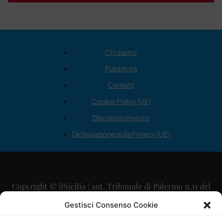
Chi siamo
Pubblicità
Contatti
Cookie Policy (UE)
Disconoscimento
Dichiarazione sulla Privacy (UE)
Copyright © ilSicilia | aut. Tribunale di Palermo n.11 del
29/09/2015
Gestisci Consenso Cookie
Editore: Mercurio Comunicazione Soc. Coop. A.R.L.