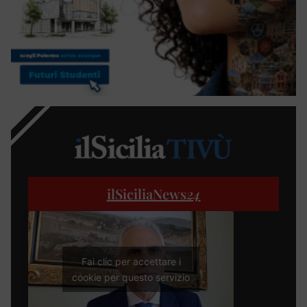
ilSiciliaNews
24
Fai clic per accettare i
cookie per questo servizio