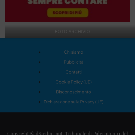
FOTO ARCHIVIO
Chi siamo
Pubblicità
Contatti
Cookie Policy (UE)
Disconoscimento
Dichiarazione sulla Privacy (UE)
Copyright © ilSicilia | aut. Tribunale di Palermo n.11 del