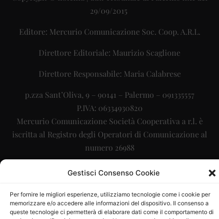
29/09/2015
Editore: Mercurio Comunicazione Soc. Coop. A.R.L.
Direttore Editoriale: Maurizio Scaglione
Direttore Responsabile: Maria Calabrese
p.zza Sant’Oliva, 9 – 90141 – Palermo – 091335557
P.IVA: 06334930820
Mercurio Comunicazione Società Cooperativa a r.l. è
iscritta al Registro degli Operatori di Comunicazione al
numero 26988
Sito gestito da
La Digitale srl
–
info@ladigitale.it
Gestisci Consenso Cookie
Per fornire le migliori esperienze, utilizziamo tecnologie come i cookie per
memorizzare e/o accedere alle informazioni del dispositivo. Il consenso a
queste tecnologie ci permetterà di elaborare dati come il comportamento di