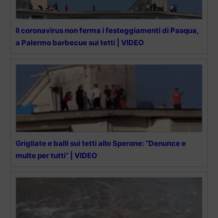
Il coronavirus non ferma i festeggiamenti di Pasqua,
a Palermo barbecue sui tetti | VIDEO
Grigliate e balli sui tetti allo Sperone: “Denunce e
multe per tutti” | VIDEO