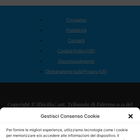
Chi siamo
Pubblicità
Contatti
Cookie Policy (UE)
Disconoscimento
Dichiarazione sulla Privacy (UE)
Copyright © ilSicilia | aut. Tribunale di Palermo n.11 del
29/09/2015
Gestisci Consenso Cookie
Editore: Mercurio Comunicazione Soc. Coop. A.R.L.
Per fornire le migliori esperienze, utilizziamo tecnologie come i cookie
per memorizzare e/o accedere alle informazioni del dispositivo. Il
Direttore Editoriale: Maurizio Scaglione