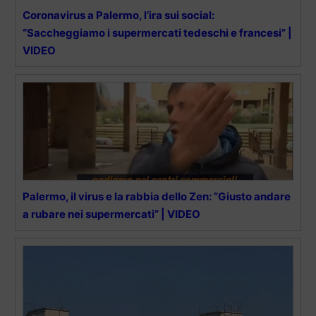
Coronavirus a Palermo, l’ira sui social:
“Saccheggiamo i supermercati tedeschi e francesi” |
VIDEO
Palermo, il virus e la rabbia dello Zen: “Giusto andare
a rubare nei supermercati” | VIDEO