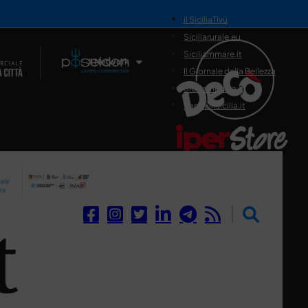
il SiciliaTivù
Siciliarurale.eu
Siciliammare.it
Il Network
Il Giornale della Bellezza
Siciliamedica.it
Sanitainsicilia.it