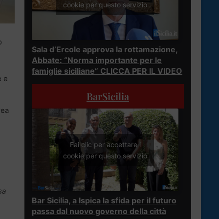
cookie per questo servizio
o
Sala d’Ercole approva la rottamazione,
Abbate: “Norma importante per le
famiglie siciliane” CLICCA PER IL VIDEO
e e
BarSicilia
rea
Fai clic per accettare i
cookie per questo servizio
sa
Bar Sicilia, a Ispica la sfida per il futuro
passa dal nuovo governo della città