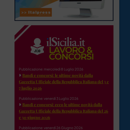
Pubblicazione: mercoledì 8 Luglio 2026
Bandi e concorsi: le ultime novità dalla
Gazzetta Ufficiale della Repubblica Italiana del 3 e
7 luglio 2026
Pubblicazione: venerdì 3 Luglio 2026
Bandi e concorsi: ecco le ultime novità dalla
Gazzetta Ufficiale della Repubblica Italiana del 26
e 30 giugno 2026
Pubblicazione: venerdì 26 Giugno 2026