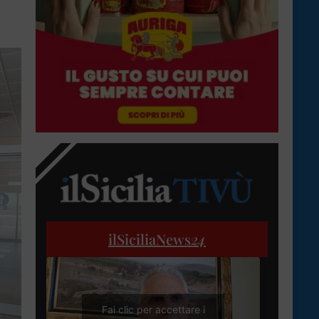
ilSiciliaNews
24
Fai clic per accettare i