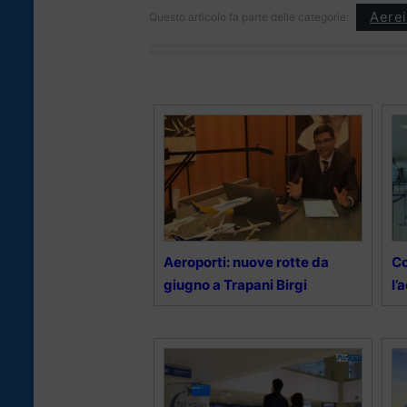
Aerei
Questo articolo fa parte delle categorie:
Aeroporti: nuove rotte da
Co
giugno a Trapani Birgi
l’