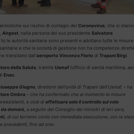
larmistiche sul rischio di contagio del
Coronavirus
, che si stann
l,
Airgest
, nella persona del suo presidente
Salvatore
o le autorità sanitarie sono presenti e adottano tutte le misure
 sanitarie e che la società di gestione non ha competenze dirett
e transitano dall’
aeroporto
Vincenzo Florio
di
Trapani Birgi
.
tero della Salute
, tramite
Usmaf
(Ufficio di sanità marittima, ae
di
Enac
.
iuseppe Giugno
, direttore dell’unità di Trapani dell’Usmaf,
– ha
atore Ombra
–
che ha confermato che al momento le misure
reesistenti, e cioè di
effettuare solo il controllo sul volo
,
da domani,
a seguito del Consiglio dei ministri di ieri sera,
ti,
di cui terremo conto con immediata esecuzione, con la stes
e precedenti, fino ad ora».