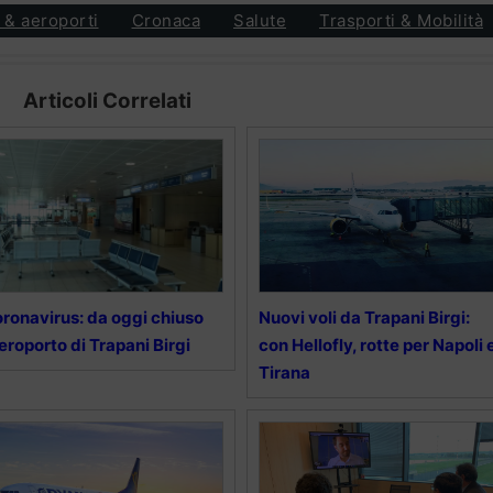
 & aeroporti
Cronaca
Salute
Trasporti & Mobilità
Articoli Correlati
ronavirus: da oggi chiuso
Nuovi voli da Trapani Birgi:
aeroporto di Trapani Birgi
con Hellofly, rotte per Napoli 
Tirana