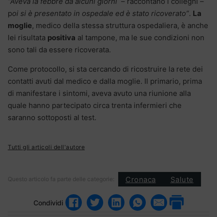
“Aveva la febbre da alcuni giorni
– raccontano i colleghi –
p
oi si è presentato in ospedale ed è stato ricoverato”
.
La
moglie
, medico della stessa struttura ospedaliera, è anche
lei risultata
positiva
al tampone, ma le sue condizioni non
sono tali da essere ricoverata.
Come protocollo, si sta cercando di ricostruire la rete dei
contatti avuti dal medico e dalla moglie. Il primario, prima
di manifestare i sintomi, aveva avuto una riunione alla
quale hanno partecipato circa trenta infermieri che
saranno sottoposti al test.
Tutti gli articoli dell'autore
Cronaca
Salute
Questo articolo fa parte delle categorie:
Condividi