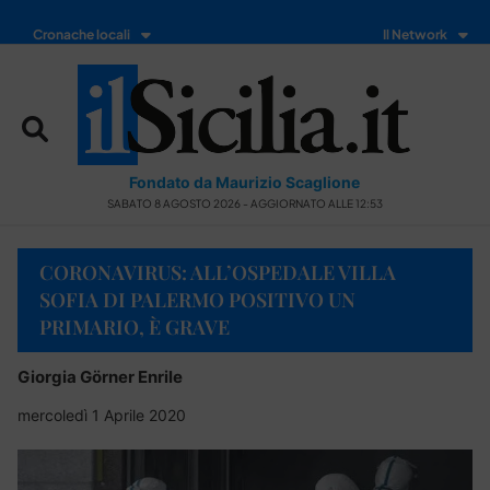
Cronache locali
Il Network
Fondato da Maurizio Scaglione
SABATO 8 AGOSTO 2026 - AGGIORNATO ALLE 12:53
CORONAVIRUS: ALL’OSPEDALE VILLA
SOFIA DI PALERMO POSITIVO UN
PRIMARIO, È GRAVE
Giorgia Görner Enrile
mercoledì 1 Aprile 2020