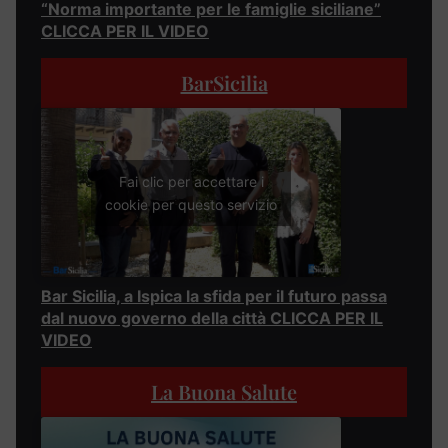
“Norma importante per le famiglie siciliane”
CLICCA PER IL VIDEO
BarSicilia
Fai clic per accettare i
cookie per questo servizio
Bar Sicilia, a Ispica la sfida per il futuro passa
dal nuovo governo della città CLICCA PER IL
VIDEO
La Buona Salute