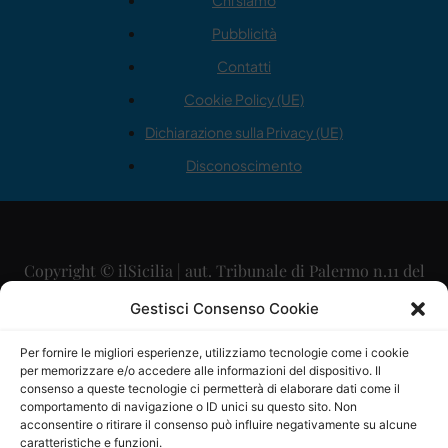
Chi siamo
Pubblicità
Contatti
Cookie Policy (UE)
Dichiarazione sulla Privacy (UE)
Disconoscimento
Copyright © ilSicilia | aut. Tribunale di Palermo n.11 del
29/09/2015
Gestisci Consenso Cookie
Editore: Mercurio Comunicazione Soc. Coop. A.R.L.
Per fornire le migliori esperienze, utilizziamo tecnologie come i cookie
per memorizzare e/o accedere alle informazioni del dispositivo. Il
Direttore Editoriale: Maurizio Scaglione
consenso a queste tecnologie ci permetterà di elaborare dati come il
comportamento di navigazione o ID unici su questo sito. Non
Direttore Responsabile: Maria Calabrese
acconsentire o ritirare il consenso può influire negativamente su alcune
caratteristiche e funzioni.