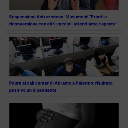
Sospensione Astrazeneca, Musumeci: “Pronti a
riconversione con altri vaccini, attendiamo risposte”
Paura al call center di Abramo a Palermo: risultato
positivo un dipendente