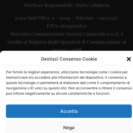
Direttore Responsabile: Maria Calabrese
p.zza Sant’Oliva, 9 – 90141 – Palermo – 091335557
P.IVA: 06334930820
Mercurio Comunicazione Società Cooperativa a r.l. è
iscritta al Registro degli Operatori di Comunicazione al
numero 26988
Gestisci Consenso Cookie
Sito gestito da
La Digitale srl
–
info@ladigitale.it
Per fornire le migliori esperienze, utilizziamo tecnologie come i cookie per
memorizzare e/o accedere alle informazioni del dispositivo. Il consenso a
queste tecnologie ci permetterà di elaborare dati come il comportamento di
navigazione o ID unici su questo sito. Non acconsentire o ritirare il consenso
può influire negativamente su alcune caratteristiche e funzioni.
Accetta
Nega