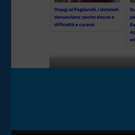
Disagi al Pagliarelli, i detenuti
Su
denunciano: poche docce e
ps
difficoltà a curarsi
Ba
Ap
a