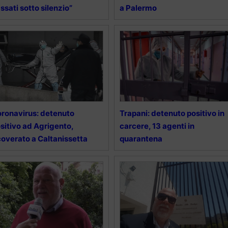
ssati sotto silenzio”
a Palermo
ronavirus: detenuto
Trapani: detenuto positivo in
sitivo ad Agrigento,
carcere, 13 agenti in
coverato a Caltanissetta
quarantena