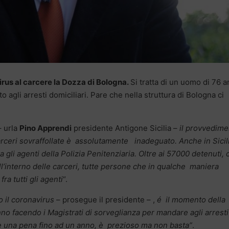
irus al carcere la Dozza di Bologna.
Si tratta di un uomo di 76 a
 agli arresti domiciliari. Pare che nella struttura di Bologna ci
 urla
Pino Apprendi
presidente Antigone Sicilia –
il provvedime
arceri sovraffollate è assolutamente inadeguato. Anche in Sicil
 gli agenti della Polizia Penitenziaria. Oltre ai 57000 detenuti, c
l’interno delle carceri, tutte persone che in qualche maniera
fra tutti gli agenti
“.
o il coronavirus
– prosegue il presidente – ,
é il momento della
nno facendo i Magistrati di sorveglianza per mandare agli arresti
e una pena fino ad un anno, è prezioso ma non basta”
.