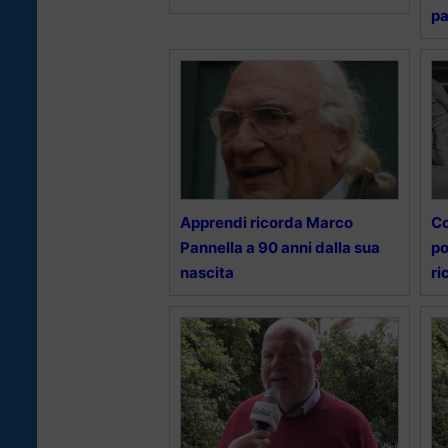
pa
Apprendi ricorda Marco
Co
Pannella a 90 anni dalla sua
po
nascita
ri