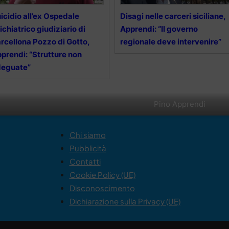
icidio all’ex Ospedale
Disagi nelle carceri siciliane,
ichiatrico giudiziario di
Apprendi: “Il governo
rcellona Pozzo di Gotto,
regionale deve intervenire”
prendi: “Strutture non
deguate”
Pino Apprendi
Chi siamo
Pubblicità
Contatti
Cookie Policy (UE)
Disconoscimento
Dichiarazione sulla Privacy (UE)