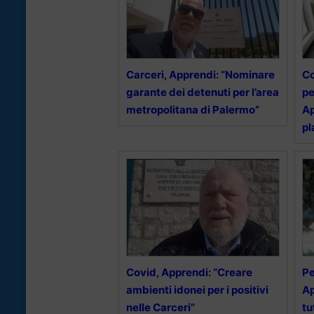
Carceri, Apprendi: “Nominare
Co
garante dei detenuti per l’area
pe
metropolitana di Palermo”
Ap
pl
Covid, Apprendi: “Creare
Pe
ambienti idonei per i positivi
Ap
nelle Carceri”
tu