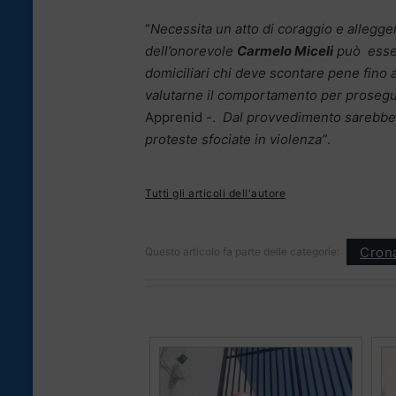
“
Necessita un atto di coraggio e allegge
dell’onorevole
Carmelo Miceli
può esser
domiciliari chi deve scontare pene fino 
valutarne il comportamento per prosegui
Apprenid -.
Dal provvedimento sarebber
proteste sfociate in violenza”
.
Tutti gli articoli dell'autore
Cron
Questo articolo fa parte delle categorie: