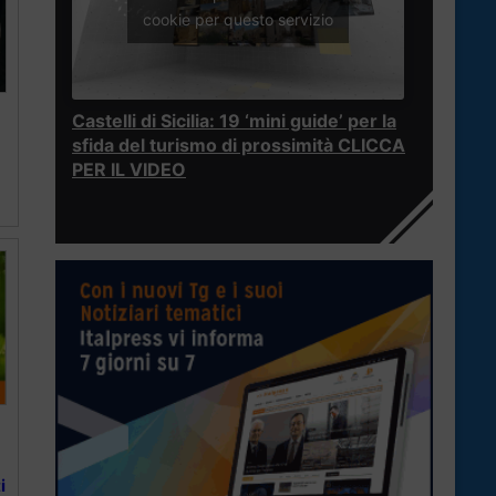
cookie per questo servizio
Castelli di Sicilia: 19 ‘mini guide’ per la
sfida del turismo di prossimità CLICCA
PER IL VIDEO
i