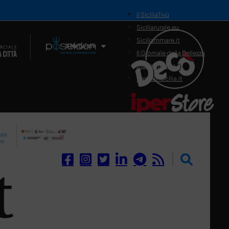
il SiciliaTivù
Siciliarurale.eu
Siciliammare.it
Il Network
Il Giornale della Bellezza
Siciliamedica.it
Sanitainsicilia.it