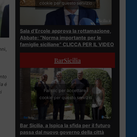
cookie per questo servizio
Sala d’Ercole approva la rottamazione,
Abbate: “Norma importante per le
famiglie siciliane” CLICCA PER IL VIDEO
nni,
BarSicilia
nto
ia é
Fai clic per accettare i
i
cookie per questo servizio
Bar Sicilia, a Ispica la sfida per il futuro
passa dal nuovo governo della città