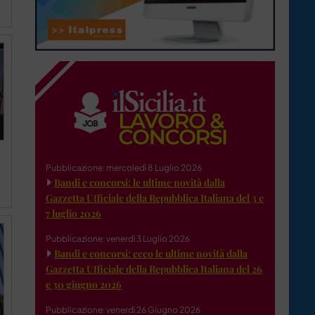
Pubblicazione: mercoledì 8 Luglio 2026
Bandi e concorsi: le ultime novità dalla
Gazzetta Ufficiale della Repubblica Italiana del 3 e
7 luglio 2026
Pubblicazione: venerdì 3 Luglio 2026
Bandi e concorsi: ecco le ultime novità dalla
Gazzetta Ufficiale della Repubblica Italiana del 26
e 30 giugno 2026
Pubblicazione: venerdì 26 Giugno 2026