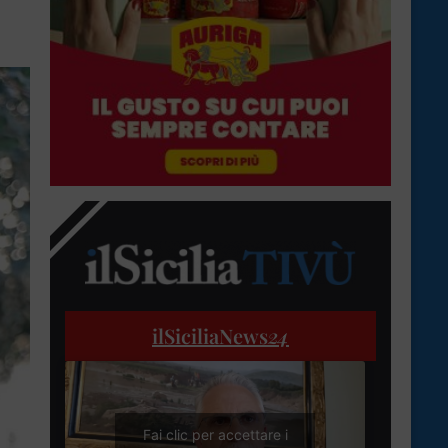
ilSiciliaNews
24
Fai clic per accettare i