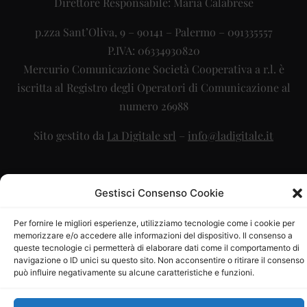
Direttore Responsabile: Maria Calabrese
p.zza Sant’Oliva, 9 – 90141 – Palermo – 091335557
P.IVA: 06334930820
Mercurio Comunicazione Società Cooperativa a r.l. è
iscritta al Registro degli Operatori di Comunicazione al
numero 26988
Sito gestito da
La Digitale srl
–
info@ladigitale.it
Gestisci Consenso Cookie
Per fornire le migliori esperienze, utilizziamo tecnologie come i cookie per
memorizzare e/o accedere alle informazioni del dispositivo. Il consenso a
queste tecnologie ci permetterà di elaborare dati come il comportamento di
navigazione o ID unici su questo sito. Non acconsentire o ritirare il consenso
può influire negativamente su alcune caratteristiche e funzioni.