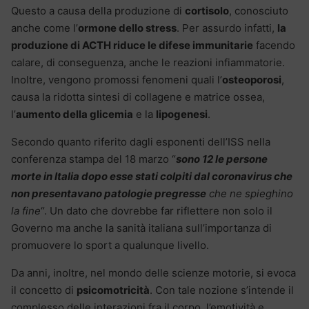
Questo a causa della produzione di
cortisolo
, conosciuto
anche come l’
ormone dello stress
. Per assurdo infatti,
la
produzione di ACTH riduce le difese immunitarie
facendo
calare, di conseguenza, anche le reazioni infiammatorie.
Inoltre, vengono promossi fenomeni quali l’
osteoporosi
,
causa la ridotta sintesi di collagene e matrice ossea,
l’
aumento della glicemia
e la
lipogenesi
.
Secondo quanto riferito dagli esponenti dell’ISS nella
conferenza stampa del 18 marzo “
sono 12 le persone
morte in Italia dopo esse stati colpiti dal coronavirus che
non presentavano patologie pregresse
che ne spieghino
la fine
“. Un dato che dovrebbe far riflettere non solo il
Governo ma anche la sanità italiana sull’importanza di
promuovere lo sport a qualunque livello.
Da anni, inoltre, nel mondo delle scienze motorie, si evoca
il concetto di
psicomotricità
. Con tale nozione s’intende il
complesso delle interazioni fra il corpo, l’emotività e