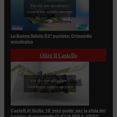
Fai clic per accettare i
cookie per questo servizio
La Buona Salute 63° puntata: Ortopedia
oncologica
Oltre il Castello
Fai clic per accettare i
cookie per questo servizio
Castelli di Sicilia: 19 ‘mini guide’ per la sfida del
turismo di prossimità CLICCA PER IL VIDEO