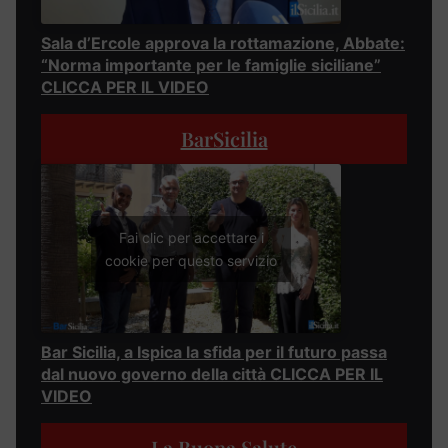
Sala d’Ercole approva la rottamazione, Abbate:
“Norma importante per le famiglie siciliane”
CLICCA PER IL VIDEO
BarSicilia
Fai clic per accettare i
cookie per questo servizio
Bar Sicilia, a Ispica la sfida per il futuro passa
dal nuovo governo della città CLICCA PER IL
VIDEO
La Buona Salute