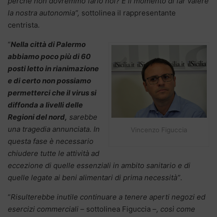
perché non dovremmo farlo noi? È il momento di far valere
la nostra autonomia”,
sottolinea il rappresentante
centrista.
“
Nella città di Palermo
abbiamo poco più di 60
posti letto in rianimazione
e di certo non possiamo
permetterci che il virus si
diffonda a livelli delle
Regioni del nord,
sarebbe
una tragedia annunciata. In
Vincenzo Figuccia
questa fase è necessario
chiudere tutte le attività ad
eccezione di quelle essenziali in ambito sanitario e di
quelle legate ai beni alimentari di prima necessità”
.
“
Risulterebbe inutile continuare a tenere aperti negozi ed
esercizi commerciali
– sottolinea Figuccia –
, così come