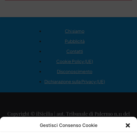
Chi siamo
Pubblicità
Contatti
Cookie Policy (UE)
Disconoscimento
Dichiarazione sulla Privacy (UE)
Copyright © ilSicilia | aut. Tribunale di Palermo n.11 del
29/09/2015
Gestisci Consenso Cookie
Editore: Mercurio Comunicazione Soc. Coop. A.R.L.