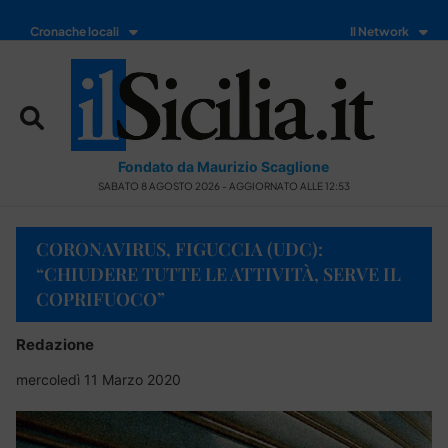
Cronache locali
Il Network
Fondato da Maurizio Scaglione
SABATO 8 AGOSTO 2026 - AGGIORNATO ALLE 12:53
CORONAVIRUS, FIGUCCIA (UDC):
“CHIUDERE TUTTE LE ATTIVITÀ, SERVE IL
COPRIFUOCO”
Redazione
mercoledì 11 Marzo 2020