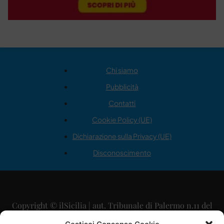
Chi siamo
Pubblicità
Contatti
Cookie Policy (UE)
Dichiarazione sulla Privacy (UE)
Disconoscimento
Copyright © ilSicilia | aut. Tribunale di Palermo n.11 del
29/09/2015