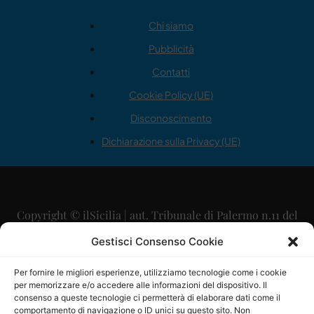
Chi siamo
Pubblicità
Contatti
Cookie Policy (UE)
Disconoscimento
Dichiarazione sulla Privacy (UE)
Copyright © ilSicilia | aut. Tribunale di Palermo n.11 del
29/09/2015
Gestisci Consenso Cookie
Editore: Mercurio Comunicazione Soc. Coop. A.R.L.
Per fornire le migliori esperienze, utilizziamo tecnologie come i cookie
per memorizzare e/o accedere alle informazioni del dispositivo. Il
Direttore Editoriale: Maurizio Scaglione
consenso a queste tecnologie ci permetterà di elaborare dati come il
comportamento di navigazione o ID unici su questo sito. Non