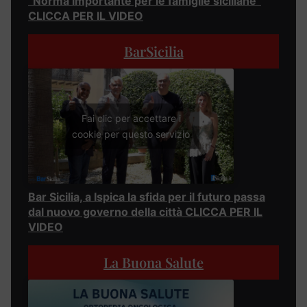
“Norma importante per le famiglie siciliane”
CLICCA PER IL VIDEO
BarSicilia
Fai clic per accettare i
cookie per questo servizio
Bar Sicilia, a Ispica la sfida per il futuro passa
dal nuovo governo della città CLICCA PER IL
VIDEO
La Buona Salute