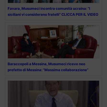
Favara, Musumeci incontra comunità ucraina: “I
siciliani vi considerano fratelli” CLICCA PER IL VIDEO
Baraccopoli a Messina, Musumeci riceve neo
prefetto di Messina: “Massima collaborazione”