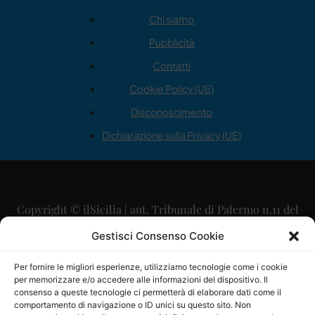
Chi siamo
Pubblicità
Contatti
Cookie Policy (UE)
Disconoscimento
Dichiarazione sulla Privacy (UE)
Copyright © ilSicilia | aut. Tribunale di Palermo n.11 del
29/09/2015
Gestisci Consenso Cookie
Editore: Mercurio Comunicazione Soc. Coop. A.R.L.
Per fornire le migliori esperienze, utilizziamo tecnologie come i cookie
per memorizzare e/o accedere alle informazioni del dispositivo. Il
Direttore Editoriale: Maurizio Scaglione
consenso a queste tecnologie ci permetterà di elaborare dati come il
comportamento di navigazione o ID unici su questo sito. Non