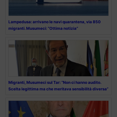
Lampedusa: arrivano le navi quarantena, via 850
migranti. Musumeci: “Ottima notizia”
Migranti, Musumeci sul Tar: “Non ci hanno audito.
Scelta legittima ma che meritava sensibilità diversa”