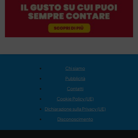
Chi siamo
Pubblicità
Contatti
Cookie Policy (UE)
Dichiarazione sulla Privacy (UE)
Disconoscimento