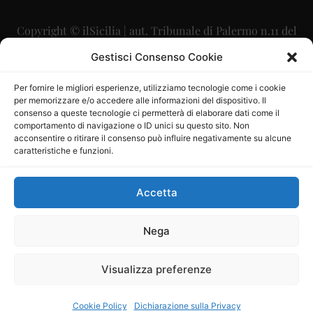
Copyright © ilSicilia | aut. Tribunale di Palermo n.11 del
29/09/2015
Gestisci Consenso Cookie
Editore: Mercurio Comunicazione Soc. Coop. A.R.L.
Per fornire le migliori esperienze, utilizziamo tecnologie come i cookie
per memorizzare e/o accedere alle informazioni del dispositivo. Il
Direttore Editoriale: Maurizio Scaglione
consenso a queste tecnologie ci permetterà di elaborare dati come il
comportamento di navigazione o ID unici su questo sito. Non
Direttore Responsabile: Maria Calabrese
acconsentire o ritirare il consenso può influire negativamente su alcune
caratteristiche e funzioni.
p.zza Sant’Oliva, 9 – 90141 – Palermo – 091335557
P.IVA: 06334930820
Accetta
Mercurio Comunicazione Società Cooperativa a r.l. è
iscritta al Registro degli Operatori di Comunicazione al
Nega
numero 26988
Visualizza preferenze
Sito gestito da
La Digitale srl
–
info@ladigitale.it
Cookie Policy
Dichiarazione sulla Privacy