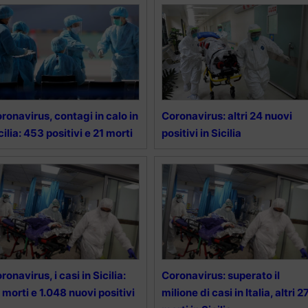
ronavirus, contagi in calo in
Coronavirus: altri 24 nuovi
cilia: 453 positivi e 21 morti
positivi in Sicilia
ronavirus, i casi in Sicilia:
Coronavirus: superato il
 morti e 1.048 nuovi positivi
milione di casi in Italia, altri 2