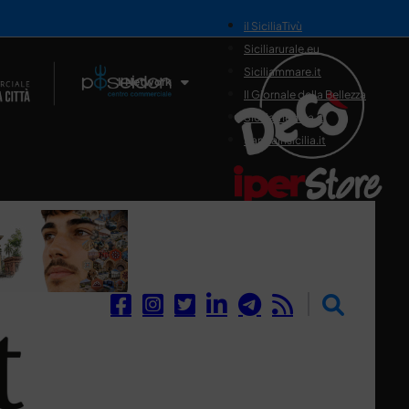
il SiciliaTivù
Siciliarurale.eu
Siciliammare.it
Il Network
Il Giornale della Bellezza
Siciliamedica.it
Sanitainsicilia.it