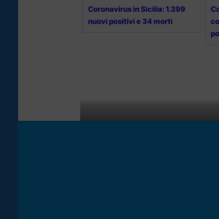
Coronavirus in Sicilia: 1.399
Co
nuovi positivi e 34 morti
co
po