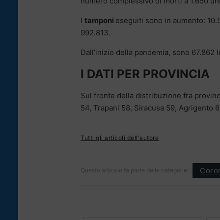
numero complessivo di morti a 1.650 uni
I
tamponi
eseguiti sono in aumento: 10.58
992.813.
Dall’inizio della pandemia, sono 67.862 l
I DATI PER PROVINCIA
Sul fronte della distribuzione fra provi
54, Trapani 58, Siracusa 59, Agrigento 6
Tutti gli articoli dell'autore
Coron
Questo articolo fa parte delle categorie: