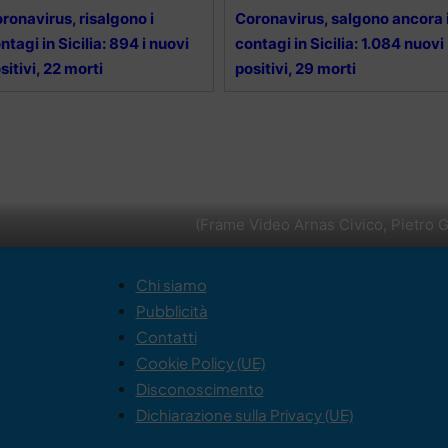
ronavirus, risalgono i
Coronavirus, salgono ancora 
ntagi in Sicilia: 894 i nuovi
contagi in Sicilia: 1.084 nuovi
sitivi, 22 morti
positivi, 29 morti
(Frame Video Arnas Civico, Pietro G
Chi siamo
Pubblicità
Contatti
Cookie Policy (UE)
Disconoscimento
Dichiarazione sulla Privacy (UE)