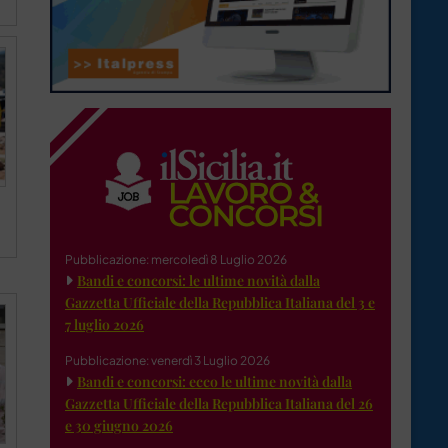
Pubblicazione: mercoledì 8 Luglio 2026
Bandi e concorsi: le ultime novità dalla
Gazzetta Ufficiale della Repubblica Italiana del 3 e
7 luglio 2026
Pubblicazione: venerdì 3 Luglio 2026
Bandi e concorsi: ecco le ultime novità dalla
Gazzetta Ufficiale della Repubblica Italiana del 26
e 30 giugno 2026