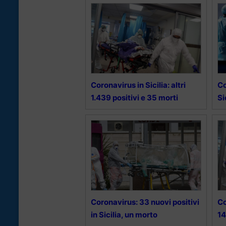
Coronavirus in Sicilia: altri
Co
1.439 positivi e 35 morti
Si
Coronavirus: 33 nuovi positivi
Co
in Sicilia, un morto
14