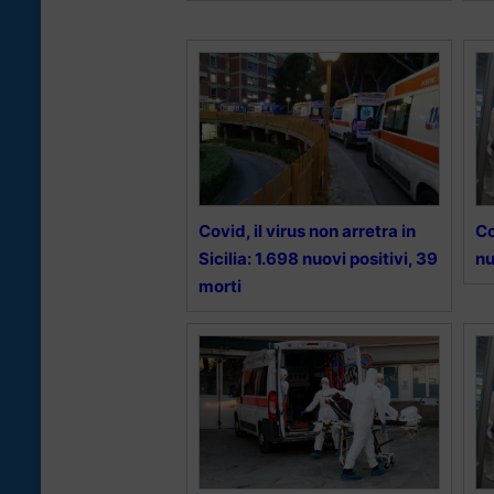
Covid, il virus non arretra in
Co
Sicilia: 1.698 nuovi positivi, 39
nu
morti