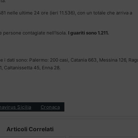
tà.
1 nelle ultime 24 ore (ieri 11.536), con un totale che arriva a
e persone contagiate nell’Isola.
I guariti sono 1.211.
nce i dati sono: Palermo: 200 casi, Catania 663, Messina 126, Ra
1, Caltanissetta 45, Enna 28.
avirus Sicilia
Cronaca
Articoli Correlati