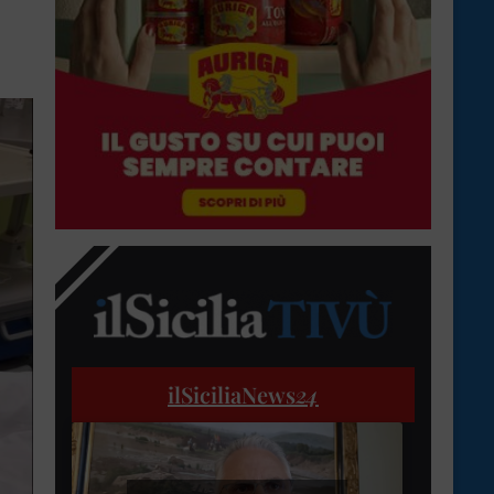
ilSiciliaNews
24