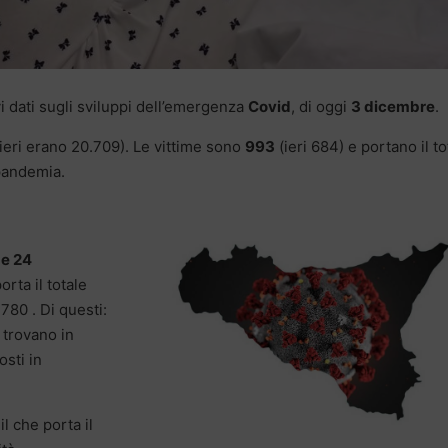
vi dati sugli sviluppi dell’emergenza
Covid
, di oggi
3 dicembre
.
(ieri erano 20.709). Le vittime sono
993
(ieri 684) e portano il to
 pandemia.
me 24
rta il totale
780 . Di questi:
 trovano in
sti in
 il che porta il