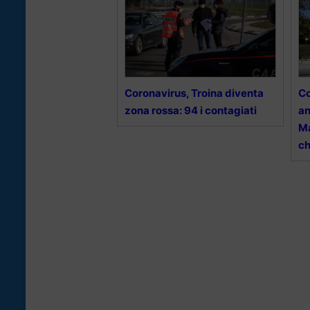
Coronavirus, Troina diventa
Co
zona rossa: 94 i contagiati
an
Ma
ch