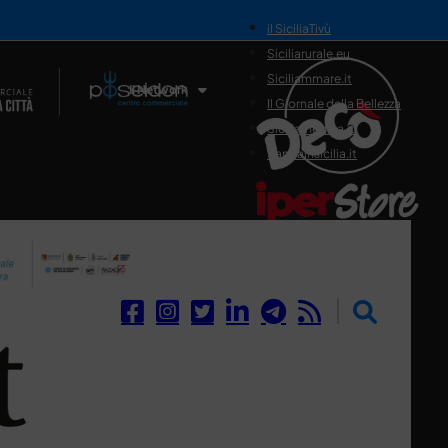
il SiciliaTivù
Siciliarurale.eu
Siciliammare.it
Il Network
Il Giornale della Bellezza
Siciliamedica.it
Sanitainsicilia.it