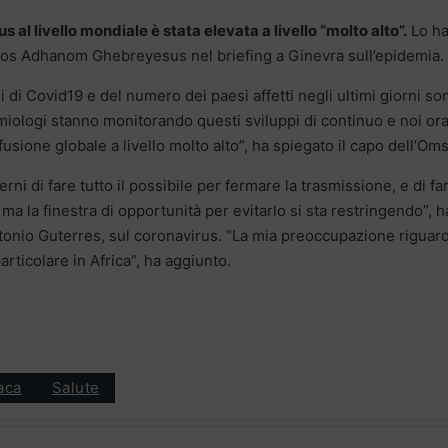
 al livello mondiale è stata elevata a livello “molto alto”.
Lo h
dros Adhanom Ghebreyesus nel briefing a Ginevra sull’epidemia.
 di Covid19 e del numero dei paesi affetti negli ultimi giorni so
miologi stanno monitorando questi sviluppi di continuo e noi or
ffusione globale a livello molto alto”, ha spiegato il capo dell’Oms
ni di fare tutto il possibile per fermare la trasmissione, e di fa
a la finestra di opportunità per evitarlo si sta restringendo”, h
ntonio Guterres, sul coronavirus. “La mia preoccupazione riguar
particolare in Africa”, ha aggiunto.
aca
Salute