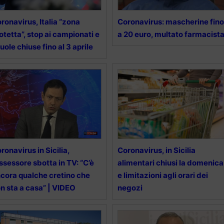
ronavirus, Italia “zona
Coronavirus: mascherine fino
otetta”, stop ai campionati e
a 20 euro, multato farmacist
uole chiuse fino al 3 aprile
ronavirus in Sicilia,
Coronavirus, in Sicilia
assessore sbotta in TV: “C’è
alimentari chiusi la domenica
cora qualche cretino che
e limitazioni agli orari dei
n sta a casa” | VIDEO
negozi