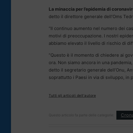
La minaccia per l’epidemia di coronavirus
detto il direttore generale dell’Oms Te
“Il continuo aumento nel numero dei casi
motivi di preoccupazione. I nostri epide
abbiamo elevato il livello di rischio di di
“Questo è il momento di chiedere ai gover
ora. Non siamo ancora in una pandemia, m
detto il segretario generale dell’Onu, A
soprattutto i Paesi in via di sviluppo, in 
Tutti gli articoli dell'autore
Cron
Questo articolo fa parte delle categorie: