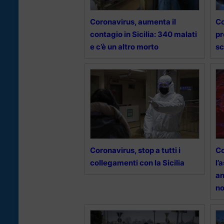
Coronavirus, aumenta il
Co
contagio in Sicilia: 340 malati
pr
e c’è un altro morto
sc
Coronavirus, stop a tutti i
Co
collegamenti con la Sicilia
l’
an
no