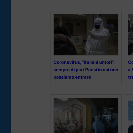
Coronavirus, “italiani untori”:
Co
sempre di più i Paesi in cui non
a 
possiamo entrare
tr