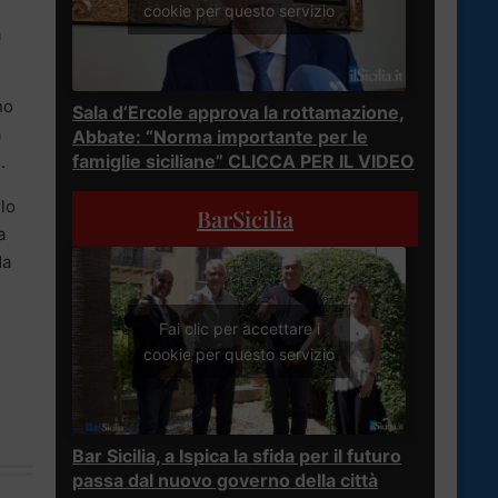
cookie per questo servizio
a
no
Sala d’Ercole approva la rottamazione,
a
Abbate: “Norma importante per le
famiglie siciliane” CLICCA PER IL VIDEO
.
rlo
BarSicilia
a
da
Fai clic per accettare i
cookie per questo servizio
Bar Sicilia, a Ispica la sfida per il futuro
passa dal nuovo governo della città