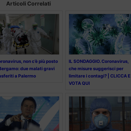
Articoli Correlati
ronavirus, non c’è più posto
IL SONDAGGIO. Coronavirus,
Bergamo: due malati gravi
che misure suggerisci per
asferiti a Palermo
limitare i contagi? | CLICCA E
VOTA QUI