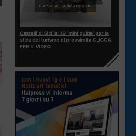
cookie per questo servizio
a
Castelli di Sicilia: 19 ‘mini guide’ per la
sfida del turismo di prossimità CLICCA
PER IL VIDEO