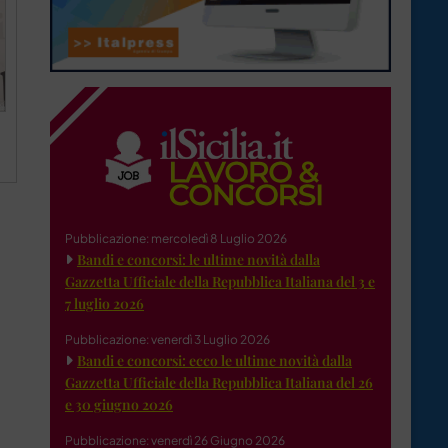
Pubblicazione: mercoledì 8 Luglio 2026
Bandi e concorsi: le ultime novità dalla
Gazzetta Ufficiale della Repubblica Italiana del 3 e
7 luglio 2026
Pubblicazione: venerdì 3 Luglio 2026
Bandi e concorsi: ecco le ultime novità dalla
Gazzetta Ufficiale della Repubblica Italiana del 26
e 30 giugno 2026
Pubblicazione: venerdì 26 Giugno 2026