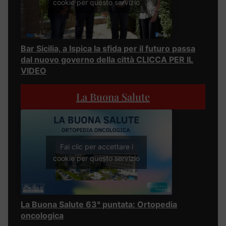
cookie per questo servizio
Bar Sicilia, a Ispica la sfida per il futuro passa
dal nuovo governo della città CLICCA PER IL
VIDEO
La Buona Salute
Fai clic per accettare i
cookie per questo servizio
La Buona Salute 63° puntata: Ortopedia
oncologica