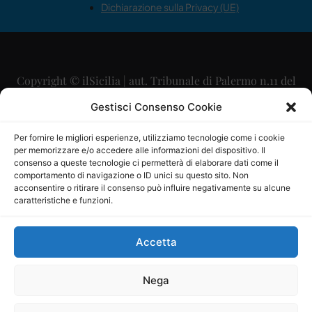
Dichiarazione sulla Privacy (UE)
Copyright © ilSicilia | aut. Tribunale di Palermo n.11 del
29/09/2015
Gestisci Consenso Cookie
Editore: Mercurio Comunicazione Soc. Coop. A.R.L.
Per fornire le migliori esperienze, utilizziamo tecnologie come i cookie
per memorizzare e/o accedere alle informazioni del dispositivo. Il
Direttore Editoriale: Maurizio Scaglione
consenso a queste tecnologie ci permetterà di elaborare dati come il
comportamento di navigazione o ID unici su questo sito. Non
Direttore Responsabile: Maria Calabrese
acconsentire o ritirare il consenso può influire negativamente su alcune
caratteristiche e funzioni.
p.zza Sant’Oliva, 9 – 90141 – Palermo – 091335557
P.IVA: 06334930820
Accetta
Mercurio Comunicazione Società Cooperativa a r.l. è
iscritta al Registro degli Operatori di Comunicazione al
Nega
numero 26988