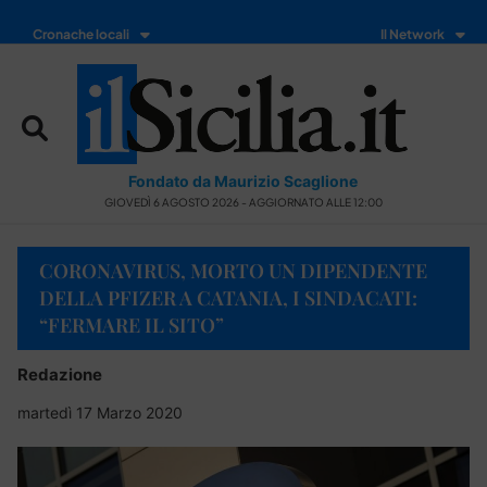
Cronache locali
Il Network
Fondato da Maurizio Scaglione
GIOVEDÌ 6 AGOSTO 2026 - AGGIORNATO ALLE 12:00
CORONAVIRUS, MORTO UN DIPENDENTE
DELLA PFIZER A CATANIA, I SINDACATI:
“FERMARE IL SITO”
Redazione
martedì 17 Marzo 2020