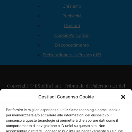
Chi siamo
Pubblicità
Contatti
Cookie Policy (UE)
Disconoscimento
Dichiarazione sulla Privacy (UE)
Copyright © ilSicilia | aut. Tribunale di Palermo n.11 del
29/09/2015
Gestisci Consenso Cookie
Editore: Mercurio Comunicazione Soc. Coop. A.R.L.
Per fornire le migliori esperienze, utilizziamo tecnologie come i cookie
per memorizzare e/o accedere alle informazioni del dispositivo. Il
Direttore Editoriale: Maurizio Scaglione
consenso a queste tecnologie ci permetterà di elaborare dati come il
comportamento di navigazione o ID unici su questo sito. Non
Direttore Responsabile: Maria Calabrese
acconsentire o ritirare il consenso può influire negativamente su alcune