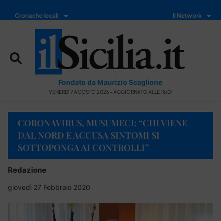
Cronache locali
Il Network
Fondato da Maurizio Scaglione
VENERDÌ 7 AGOSTO 2026 - AGGIORNATO ALLE 18:01
CORONAVIRUS, MUSUMECI: “CHI VIENE
DAL NORD E ACCUSA SINTOMI SI
SOTTOPONGA AI CONTROLLI”
Redazione
giovedì 27 Febbraio 2020