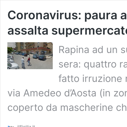
Coronavirus: paura
assalta supermercat
Rapina ad un s
sera: quattro r
fatto irruzione
via Amedeo d’Aosta (in zo
coperto da mascherine chi
ilSicilia.it