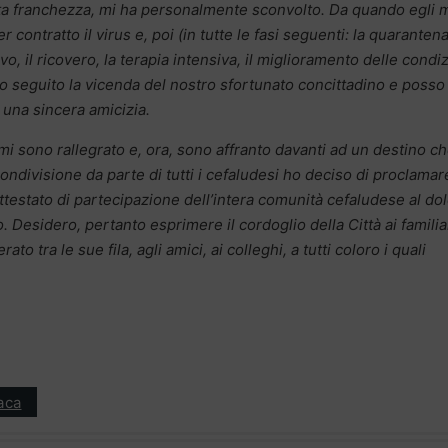
ta franchezza, mi ha personalmente sconvolto. Da quando egli 
 contratto il virus e, poi (in tutte le fasi seguenti: la quarantena
vo, il ricovero, la terapia intensiva, il miglioramento delle condi
 ho seguito la vicenda del nostro sfortunato concittadino e posso
 una sincera amicizia.
 mi sono rallegrato e, ora, sono affranto davanti ad un destino ch
ondivisione da parte di tutti i cefaludesi ho deciso di proclamare
 attestato di partecipazione dell’intera comunità cefaludese al do
 Desidero, pertanto esprimere il cordoglio della Città ai familiar
to tra le sue fila, agli amici, ai colleghi, a tutti coloro i quali
aca