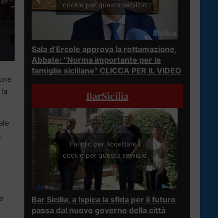
cookie per questo servizio
Sala d’Ercole approva la rottamazione,
Abbate: “Norma importante per le
famiglie siciliane” CLICCA PER IL VIDEO
ione
 la
BarSicilia
ale
.
Fai clic per accettare i
cookie per questo servizio
,
a
Bar Sicilia, a Ispica la sfida per il futuro
passa dal nuovo governo della città