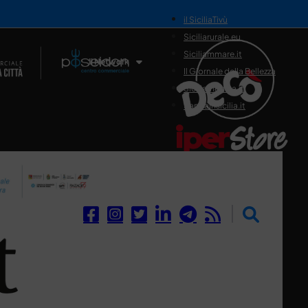
il SiciliaTivù
Siciliarurale.eu
Siciliammare.it
Il Network
Il Giornale della Bellezza
Siciliamedica.it
Sanitainsicilia.it