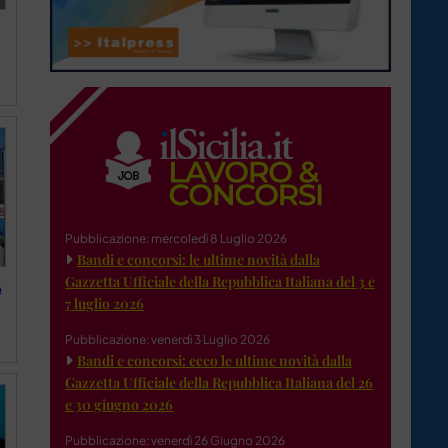
Pubblicazione: mercoledì 8 Luglio 2026
Bandi e concorsi: le ultime novità dalla
Gazzetta Ufficiale della Repubblica Italiana del 3 e
e
7 luglio 2026
Pubblicazione: venerdì 3 Luglio 2026
Bandi e concorsi: ecco le ultime novità dalla
Gazzetta Ufficiale della Repubblica Italiana del 26
e 30 giugno 2026
Pubblicazione: venerdì 26 Giugno 2026