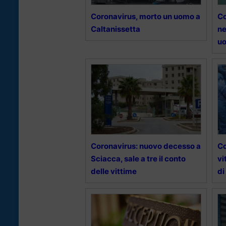
Coronavirus, morto un uomo a
Co
Caltanissetta
ne
uo
Coronavirus: nuovo decesso a
Co
Sciacca, sale a tre il conto
vi
delle vittime
di