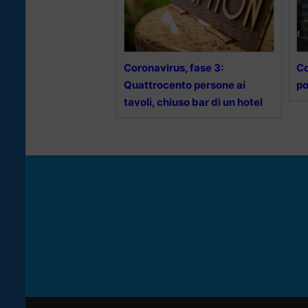
Coronavirus, fase 3:
Co
Quattrocento persone ai
po
tavoli, chiuso bar di un hotel