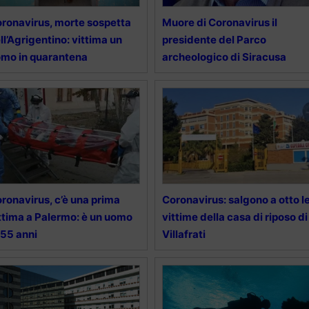
ronavirus, morte sospetta
Muore di Coronavirus il
ll’Agrigentino: vittima un
presidente del Parco
mo in quarantena
archeologico di Siracusa
ronavirus, c’è una prima
Coronavirus: salgono a otto l
ttima a Palermo: è un uomo
vittime della casa di riposo di
 55 anni
Villafrati