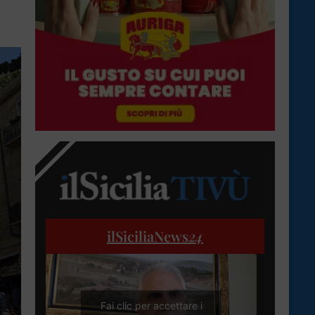
ilSiciliaNews
24
Fai clic per accettare i