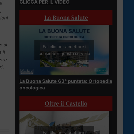
CLICCA PER IL VIDEO
mi
,
La Buona Salute
zioni
e si
Fai clic per accettare i
 il
cookie per questo servizio
lore
i,
La Buona Salute 63° puntata: Ortopedia
oncologica
Oltre il Castello
Fai clic per accettare i