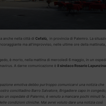
ma anche nella città di
Cefalù,
in provincia di Palemro. La situaz
incoraggiante ma all’improvviso, nelle ultime ore della mattinata,
gedo, è morto, nella mattina di mercoledì 6 maggio, in un osped
onavirus. A darne comunicazione è
il sindaco Rosario Lapunzina
ipazione emotiva debbo purtroppo comunicarvi una notizia che
 nostro concittadino Barro Salvatore, Brigadiere capo in congedo
sso un ospedale di Palermo, è venuto a mancare pochi minuti fa 
le condizioni cliniche. Mai avrei voluto dare una notizia così