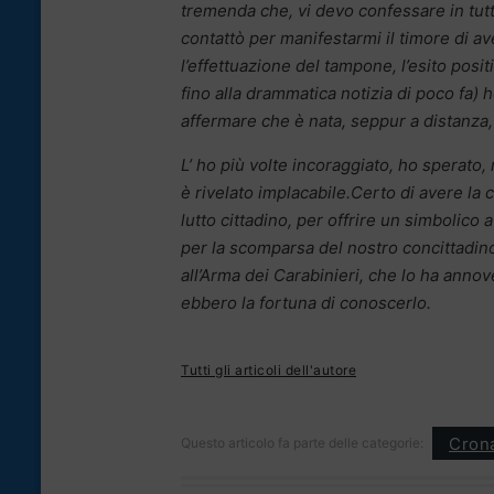
tremenda che, vi devo confessare in tut
contattò per manifestarmi il timore di aver
l’effettuazione del tampone, l’esito positi
fino alla drammatica notizia di poco fa)
affermare che è nata, seppur a distanza,
L’ ho più volte incoraggiato, ho sperato,
è rivelato implacabile.Certo di avere la c
lutto cittadino, per offrire un simbolico
per la scomparsa del nostro concittadino.
all’Arma dei Carabinieri, che lo ha annovera
ebbero la fortuna di conoscerlo.
Tutti gli articoli dell'autore
Cron
Questo articolo fa parte delle categorie: