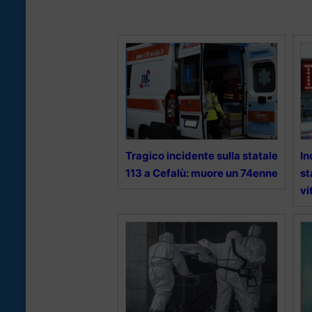
Tragico incidente sulla statale
In
113 a Cefalù: muore un 74enne
st
vi