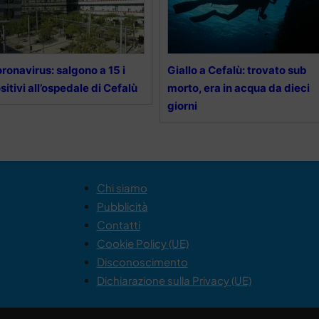
ronavirus: salgono a 15 i
Giallo a Cefalù: trovato sub
sitivi all’ospedale di Cefalù
morto, era in acqua da dieci
giorni
Chi siamo
Pubblicità
Contatti
Cookie Policy (UE)
Disconoscimento
Dichiarazione sulla Privacy (UE)