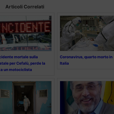
Articoli Correlati
cidente mortale sulla
Coronavirus, quarto morto in
atale per Cefalù, perde la
Italia
ta un motociclista