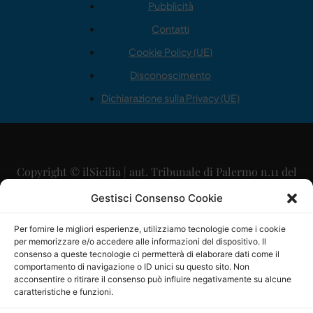
Pubblicità
Contatti
Cookie Policy (UE)
Disconoscimento
Dichiarazione sulla Privacy (UE)
Copyright © ilSicilia | aut. Tribunale di Palermo n.11 del
29/09/2015
Gestisci Consenso Cookie
Editore: Mercurio Comunicazione Soc. Coop. A.R.L.
Per fornire le migliori esperienze, utilizziamo tecnologie come i cookie
per memorizzare e/o accedere alle informazioni del dispositivo. Il
Direttore Editoriale: Maurizio Scaglione
consenso a queste tecnologie ci permetterà di elaborare dati come il
comportamento di navigazione o ID unici su questo sito. Non
Direttore Responsabile: Maria Calabrese
acconsentire o ritirare il consenso può influire negativamente su alcune
caratteristiche e funzioni.
p.zza Sant’Oliva, 9 – 90141 – Palermo – 091335557