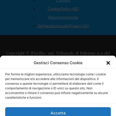
Contatti
Cookie Policy (UE)
Disconoscimento
Dichiarazione sulla Privacy (UE)
Copyright © ilSicilia | aut. Tribunale di Palermo n.11 del
29/09/2015
Gestisci Consenso Cookie
Editore: Mercurio Comunicazione Soc. Coop. A.R.L.
Per fornire le migliori esperienze, utilizziamo tecnologie come i cookie
per memorizzare e/o accedere alle informazioni del dispositivo. Il
Direttore Editoriale: Maurizio Scaglione
consenso a queste tecnologie ci permetterà di elaborare dati come il
comportamento di navigazione o ID unici su questo sito. Non
Direttore Responsabile: Maria Calabrese
acconsentire o ritirare il consenso può influire negativamente su alcune
caratteristiche e funzioni.
p.zza Sant’Oliva, 9 – 90141 – Palermo – 091335557
P.IVA: 06334930820
Accetta