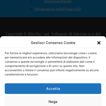
Disconoscimento
Dichiarazione sulla Privacy (UE)
Copyright © ilSicilia | aut. Tribunale di Palermo n.11 del
29/09/2015
Gestisci Consenso Cookie
Editore: Mercurio Comunicazione Soc. Coop. A.R.L.
Per fornire le migliori esperienze, utilizziamo tecnologie come i cookie
per memorizzare e/o accedere alle informazioni del dispositivo. Il
Direttore Editoriale: Maurizio Scaglione
consenso a queste tecnologie ci permetterà di elaborare dati come il
comportamento di navigazione o ID unici su questo sito. Non
Direttore Responsabile: Maria Calabrese
acconsentire o ritirare il consenso può influire negativamente su alcune
caratteristiche e funzioni.
p.zza Sant’Oliva, 9 – 90141 – Palermo – 091335557
P.IVA: 06334930820
Accetta
Mercurio Comunicazione Società Cooperativa a r.l. è
iscritta al Registro degli Operatori di Comunicazione al
Nega